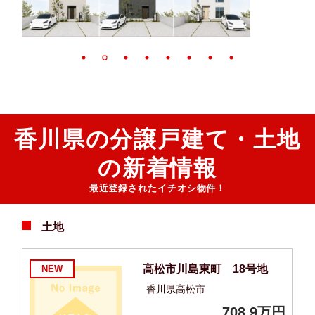
香川県の分譲戸建て・土地
の新着情報
最近登録されたイチオシ物件！
土地
高松市川島東町 18号地
NEW
香川県高松市
万円
708.9万円