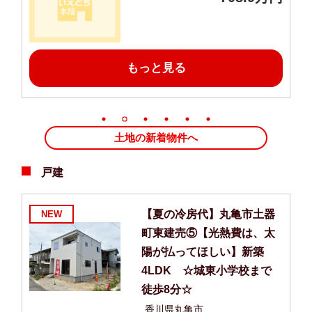
もっと見る
土地の新着物件へ
戸建
太
【夏の冷房代】丸亀市土器
NEW
払
町東建売⑤【光熱費は、太
DK
陽が払ってほしい】新築
徒
4LDK ☆城東小学校まで
徒歩8分☆
香川県丸亀市