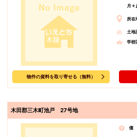
月々
所在
土地
学校
物件の資料を取り寄せる（無料）
木田郡三木町池戸 27号地
価