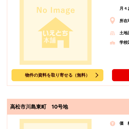
月々
所在
土地
学校
物件の資料を取り寄せる（無料）
高松市川島東町 10号地
価 