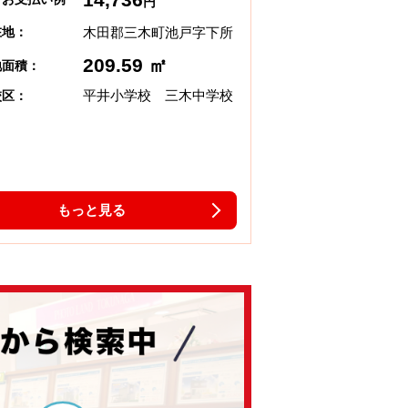
円
木田郡三木町池戸字下所
在地：
209.59 ㎡
地面積：
平井小学校 三木中学校
校区：
もっと見る