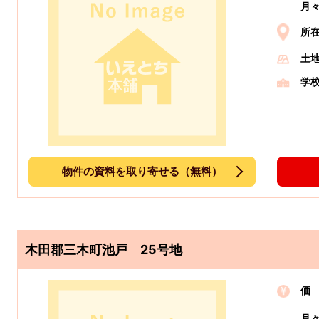
月
所
土
学
物件の資料を取り寄せる（無料）
木田郡三木町池戸 25号地
価
月