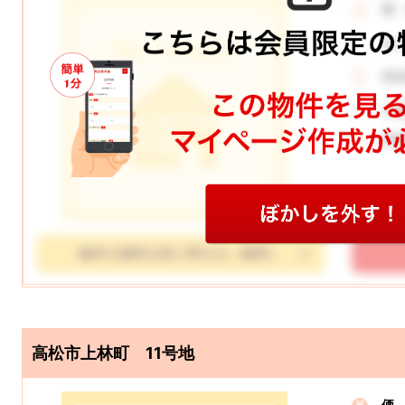
価
月
所
土
学
物件の資料を取り寄せる（無料）
高松市上林町 11号地