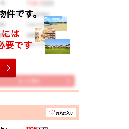
718.3
 格：
万円
17,574
々お支払い例
円
丸亀市津森町
在地：
169.65 ㎡
地面積：
城乾小学校 西中学校
校区：
もっと見る
お気に入り