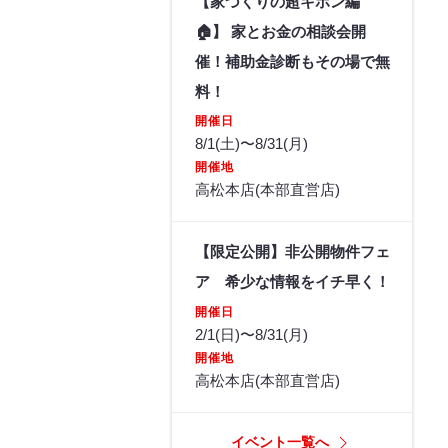
【家づくりの超キホン編
🏠】 家とお金の相談会開
催！補助金診断もその場で無
料！
開催日
8/1(土)〜8/31(月)
開催地
高松本店(本部直営店)
【限定公開】非公開物件フェ
ア 希少な情報をイチ早く！
開催日
2/1(日)〜8/31(月)
開催地
高松本店(本部直営店)
イベント一覧へ