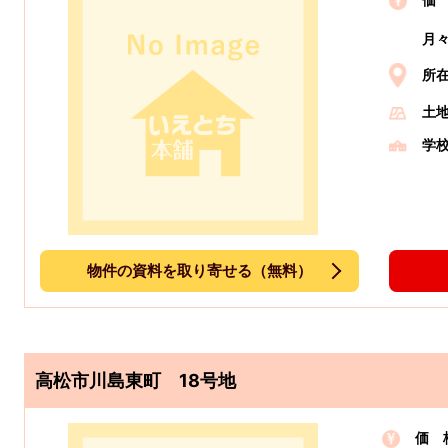
価
月
所
土
学
物件の資料を取り寄せる（無料）
高松市川島東町 18号地
価 