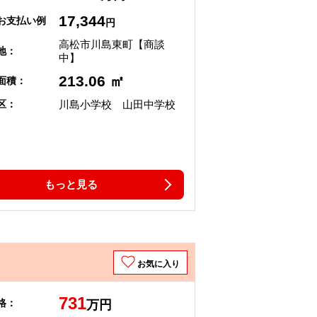
17,344
お支払い例
円
高松市川島東町【商談
地：
中】
213.06 ㎡
面積：
川島小学校 山田中学校
区：
もっと見る
お気に入り
731
格：
万円