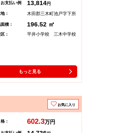
13,814
々お支払い例
円
木田郡三木町池戸字下所
在地：
196.52 ㎡
地面積：
平井小学校 三木中学校
校区：
もっと見る
お気に入り
602.3
 格：
万円
14,736
々お支払い例