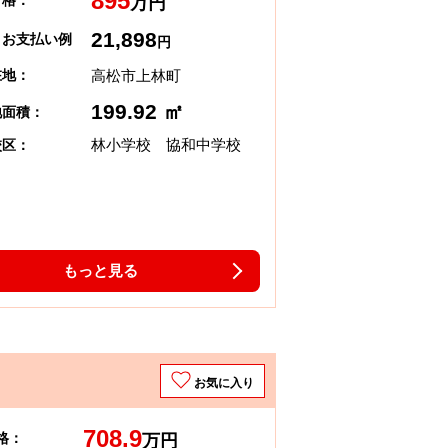
895
 格：
万円
21,898
々お支払い例
円
高松市上林町
在地：
199.92 ㎡
地面積：
林小学校 協和中学校
校区：
もっと見る
お気に入り
708.9
格：
万円