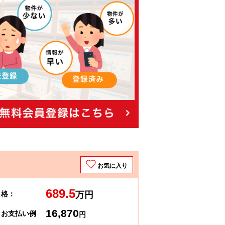
お気に入り
689.5
 格：
万円
16,870
々お支払い例
円