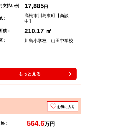
17,885
お支払い例
円
高松市川島東町【商談
地：
中】
210.17 ㎡
面積：
川島小学校 山田中学校
区：
もっと見る
お気に入り
564.6
 格：
万円