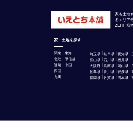
家も土地
るエリア
ZEH仕
家・土地を探す
関東・東海
埼玉県
岐阜県
愛知県
北陸・甲信越
富山県
石川県
福井県
近畿・中国
大阪府
兵庫県
岡山県
四国
徳島県
香川県
愛媛県
九州
福岡県
佐賀県
熊本県