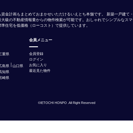
も資金計画もまとめておまかせいただけるいえとち本舗です。 新築一戸建て
最大級の不動産情報量からの物件検索が可能です。おしゃれでシンプルなスマ
様標準住宅を低価格（ローコスト）で提供しています。
会員メニュー
会員登録
三重県
ログイン
お気に入り
広島県
山口県
最近見た物件
高知県
宮崎県
©IETOCHI HONPO .All Right Reserved