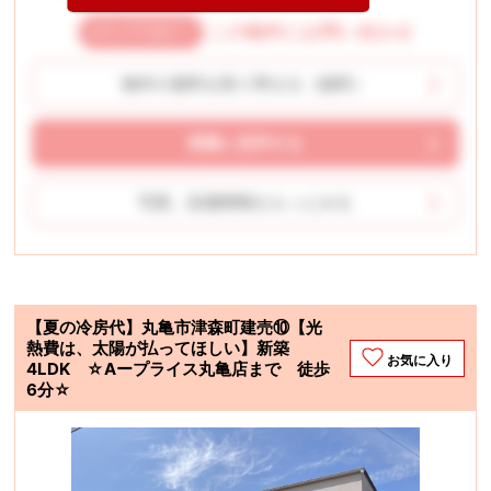
この物件にお問い合わせ
物件の資料を取り寄せる（無料）
実際に見学する
写真、設備情報をもっとみる
【夏の冷房代】丸亀市津森町建売⑩【光
熱費は、太陽が払ってほしい】新築
お気に入り
4LDK ☆Aープライス丸亀店まで 徒歩
6分☆