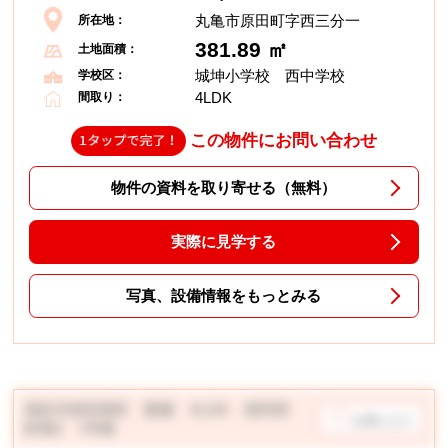
丸亀市原田町字西三分一
所在地：
381.89 ㎡
土地面積：
城坤小学校 西中学校
学校区：
4LDK
間取り：
この物件にお問い合わせ
物件の資料を取り寄せる（無料）
実際に見学する
写真、設備情報をもっとみる
高松市前田西町 新築 4LDK 前田西
お気に入り
町第2 1号棟