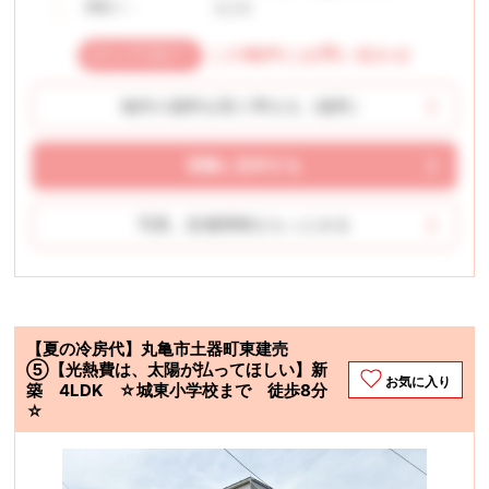
3LDK
間取り：
この物件にお問い合わせ
物件の資料を取り寄せる（無料）
実際に見学する
写真、設備情報をもっとみる
【夏の冷房代】丸亀市土器町東建売
⑤【光熱費は、太陽が払ってほしい】新
お気に入り
築 4LDK ☆城東小学校まで 徒歩8分
☆