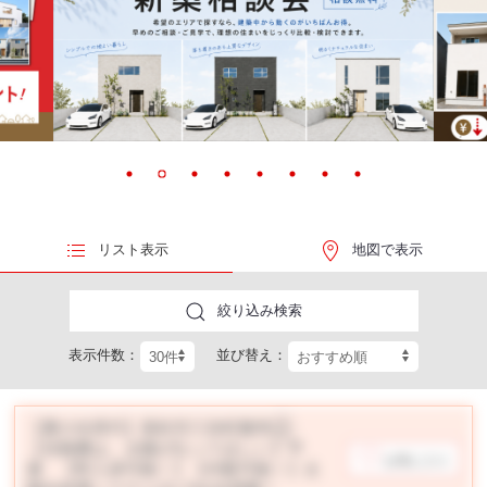
リスト表示
地図で表示
絞り込み検索
表示件数：
並び替え：
【夏の冷房代】高松市三谷町建売④
【光熱費は、太陽が払ってほしい】平
お気に入り
屋 【即入居可能！】【内覧可能！】太