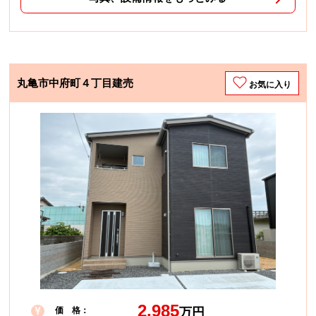
丸亀市中府町４丁目建売
お気に入り
2,985
価 格：
万円