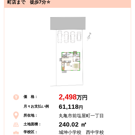
町店まで 徒歩7分☆
2,498
価 格：
万円
61,118
月々お支払い例
円
丸亀市前塩屋町一丁目
所在地：
240.02 ㎡
土地面積：
城坤小学校 西中学校
学校区：