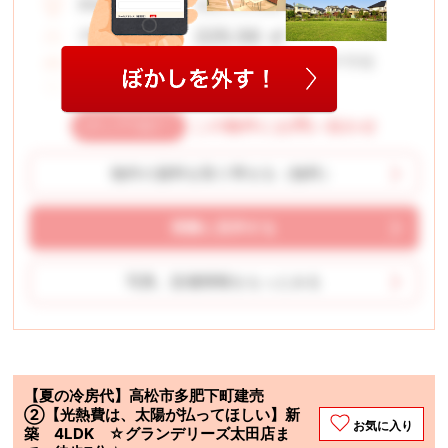
高松市木太町
所在地：
225.56 ㎡
土地面積：
木太南小学校 木太中学校
学校区：
4LDK
間取り：
この物件にお問い合わせ
物件の資料を取り寄せる（無料）
実際に見学する
写真、設備情報をもっとみる
【夏の冷房代】高松市多肥下町建売
②【光熱費は、太陽が払ってほしい】新
お気に入り
築 4LDK ☆グランデリーズ太田店ま