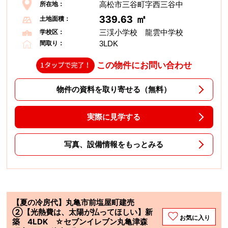
高松市三谷町字西三谷中
所在地：
339.63 ㎡
土地面積：
三渓小学校 龍雲中学校
学校区：
3LDK
間取り：
この物件にお問い合わせ
物件の資料を取り寄せる（無料）
実際に見学する
写真、設備情報をもっとみる
【夏の冷房代】丸亀市前塩屋町建売
②【光熱費は、太陽が払ってほしい】新
お気に入り
築 4LDK ☆セブンイレブン丸亀津森