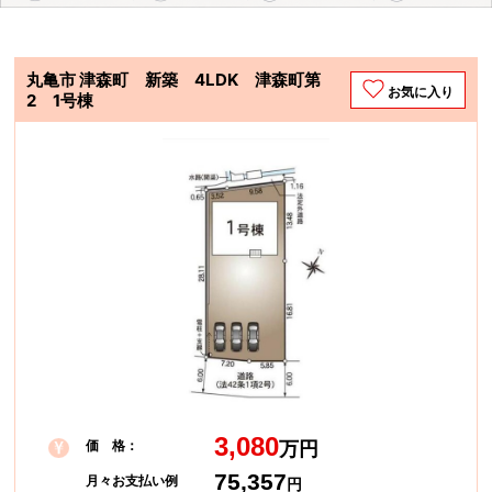
丸亀市 津森町 新築 4LDK 津森町第
お気に入り
2 1号棟
3,080
価 格：
万円
75,357
月々お支払い例
円