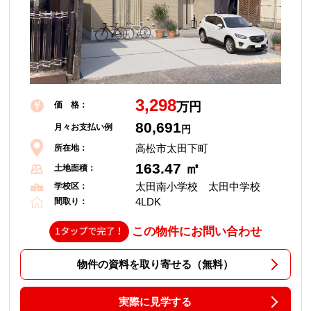
3,298
価 格：
万円
80,691
月々お支払い例
円
高松市太田下町
所在地：
163.47 ㎡
土地面積：
太田南小学校 太田中学校
学校区：
4LDK
間取り：
この物件にお問い合わせ
物件の資料を取り寄せる（無料）
実際に見学する