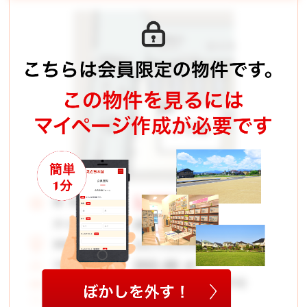
1,880
価 格：
万円
45,997
月々お支払い例
円
高松市前田西町字岡崎
所在地：
202.46 ㎡
土地面積：
前田小学校 協和中学校
学校区：
4LDK
間取り：