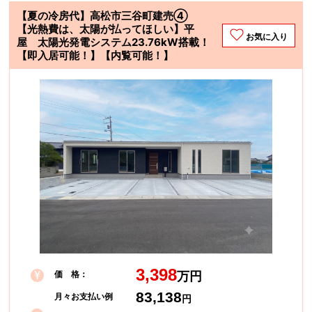
【夏の冷房代】高松市三谷町建売④
【光熱費は、太陽が払ってほしい】平
お気に入り
屋 太陽光発電システム23.76kW搭載！
【即入居可能！】【内覧可能！】
3,398
価 格：
万円
83,138
月々お支払い例
円