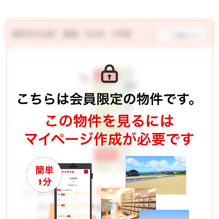
高松市木太町 新築 4LDK 2号棟
お気に入り
3,570
価 格：
万円
87,346
月々お支払い例
円