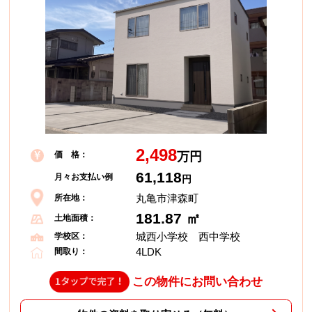
2,498
価 格：
万円
61,118
月々お支払い例
円
丸亀市津森町
所在地：
181.87 ㎡
土地面積：
城西小学校 西中学校
学校区：
4LDK
間取り：
この物件にお問い合わせ