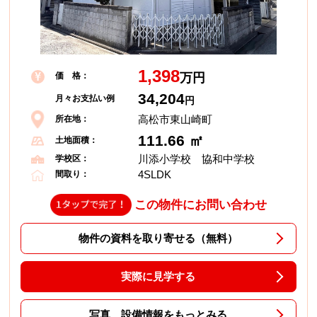
1,398
価 格：
万円
34,204
月々お支払い例
円
高松市東山崎町
所在地：
111.66 ㎡
土地面積：
川添小学校 協和中学校
学校区：
4SLDK
間取り：
この物件にお問い合わせ
物件の資料を取り寄せる（無料）
実際に見学する
写真、設備情報をもっとみる