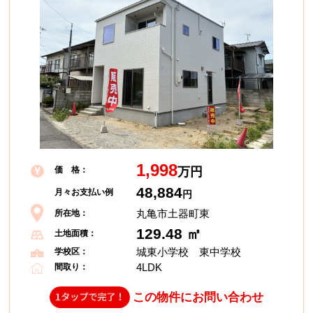
1,998
価 格：
万円
48,884
月々お支払い例
円
丸亀市土器町東
所在地：
129.48 ㎡
土地面積：
城東小学校 東中学校
学校区：
4LDK
間取り：
この物件にお問い合わせ