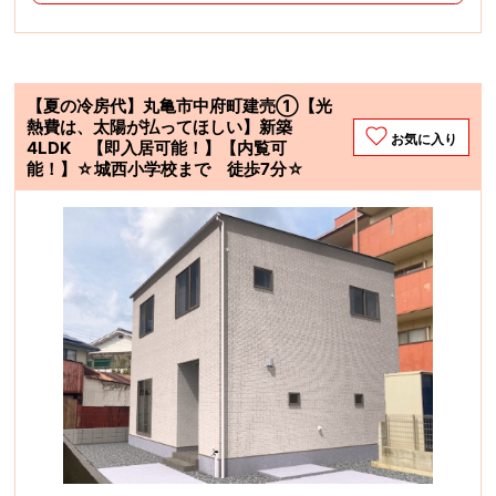
【夏の冷房代】丸亀市中府町建売①【光
熱費は、太陽が払ってほしい】新築
お気に入り
4LDK 【即入居可能！】【内覧可
能！】☆城西小学校まで 徒歩7分☆