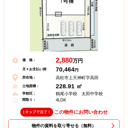
2,880
価 格：
万円
70,464
月々お支払い例
円
高松市上天神町字高田
所在地：
228.91 ㎡
土地面積：
鶴尾小学校 太田中学校
学校区：
4LDK
間取り：
この物件にお問い合わせ
物件の資料を取り寄せる（無料）