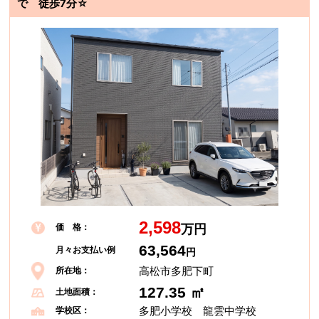
で 徒歩7分☆
2,598
価 格：
万円
63,564
月々お支払い例
円
高松市多肥下町
所在地：
127.35 ㎡
土地面積：
多肥小学校 龍雲中学校
学校区：