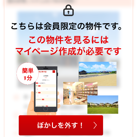
陽光発電システム23.76kW搭載！
3,398
価 格：
万円
83,138
月々お支払い例
円
高松市三谷町字西三谷中
所在地：
339.63 ㎡
土地面積：
三渓小学校 龍雲中学校
学校区：