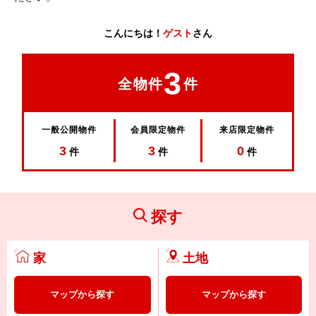
こんにちは！
ゲスト
さん
3
全物件
件
一般公開物件
会員限定物件
来店限定物件
3
3
0
件
件
件
探す
家
土地
マップから探す
マップから探す