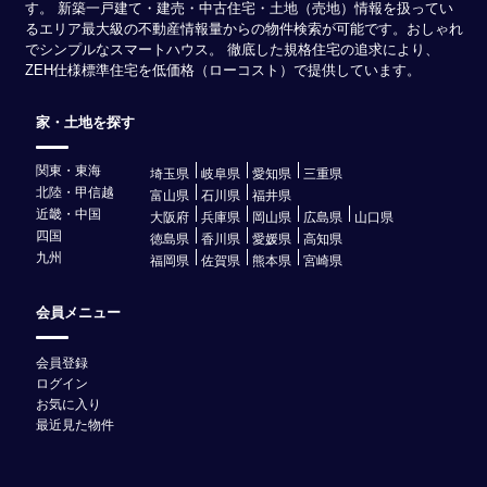
す。 新築一戸建て・建売・中古住宅・土地（売地）情報を扱ってい
るエリア最大級の不動産情報量からの物件検索が可能です。おしゃれ
でシンプルなスマートハウス。 徹底した規格住宅の追求により、
ZEH仕様標準住宅を低価格（ローコスト）で提供しています。
家・土地を探す
関東・東海
埼玉県
岐阜県
愛知県
三重県
北陸・甲信越
富山県
石川県
福井県
近畿・中国
大阪府
兵庫県
岡山県
広島県
山口県
四国
徳島県
香川県
愛媛県
高知県
九州
福岡県
佐賀県
熊本県
宮崎県
会員メニュー
会員登録
ログイン
お気に入り
最近見た物件