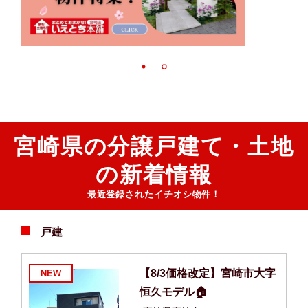
宮崎県の分譲戸建て・土地
の新着情報
最近登録されたイチオシ物件！
戸建
崎
【8/3価格改定】宮崎市大字
NEW
恒久モデル🏠