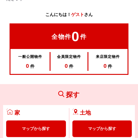
こんにちは！
ゲスト
さん
0
全物件
件
一般公開物件
会員限定物件
来店限定物件
0
0
0
件
件
件
探す
家
土地
マップから探す
マップから探す