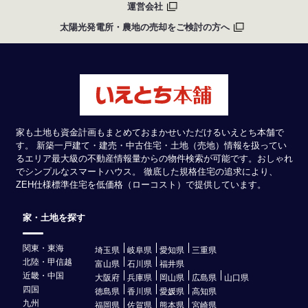
運営会社
太陽光発電所・農地の売却をご検討の方へ
家も土地も資金計画もまとめておまかせいただけるいえとち本舗で
す。 新築一戸建て・建売・中古住宅・土地（売地）情報を扱ってい
るエリア最大級の不動産情報量からの物件検索が可能です。おしゃれ
でシンプルなスマートハウス。 徹底した規格住宅の追求により、
ZEH仕様標準住宅を低価格（ローコスト）で提供しています。
家・土地を探す
関東・東海
埼玉県
岐阜県
愛知県
三重県
北陸・甲信越
富山県
石川県
福井県
近畿・中国
大阪府
兵庫県
岡山県
広島県
山口県
四国
徳島県
香川県
愛媛県
高知県
九州
福岡県
佐賀県
熊本県
宮崎県