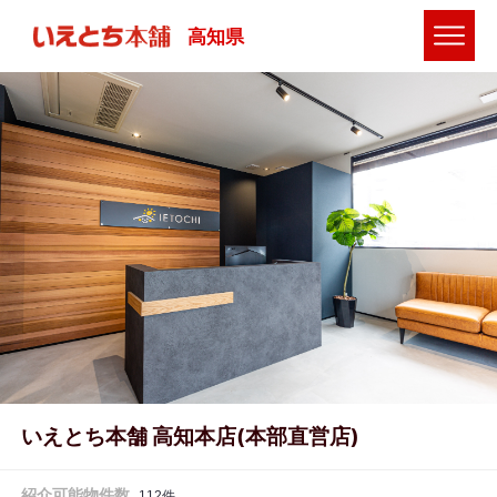
高知県
いえとち本舗 高知本店(本部直営店)
紹介可能物件数
112
件