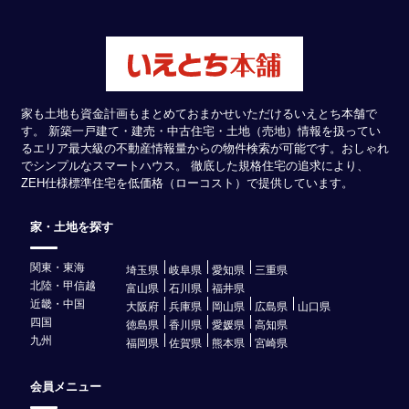
家も土地も資金計画もまとめておまかせいただけるいえとち本舗で
す。 新築一戸建て・建売・中古住宅・土地（売地）情報を扱ってい
るエリア最大級の不動産情報量からの物件検索が可能です。おしゃれ
でシンプルなスマートハウス。 徹底した規格住宅の追求により、
ZEH仕様標準住宅を低価格（ローコスト）で提供しています。
家・土地を探す
関東・東海
埼玉県
岐阜県
愛知県
三重県
北陸・甲信越
富山県
石川県
福井県
近畿・中国
大阪府
兵庫県
岡山県
広島県
山口県
四国
徳島県
香川県
愛媛県
高知県
九州
福岡県
佐賀県
熊本県
宮崎県
会員メニュー