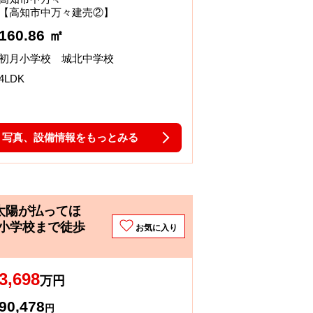
【高知市中万々建売②】
160.86 ㎡
初月小学校 城北中学校
4LDK
写真、設備情報をもっとみる
太陽が払ってほ
小学校まで徒歩
お気に入り
3,698
万円
90,478
円