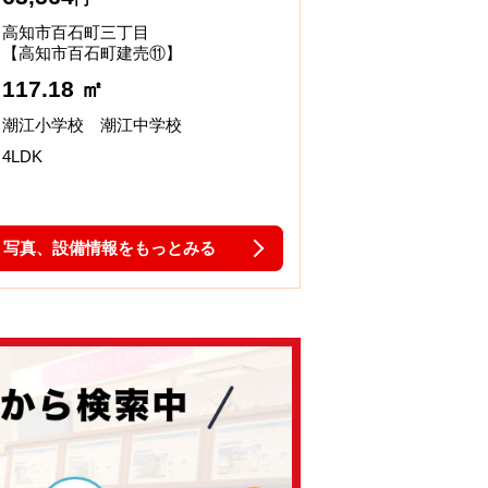
高知市百石町三丁目
【高知市百石町建売⑪】
117.18 ㎡
潮江小学校 潮江中学校
4LDK
写真、設備情報をもっとみる