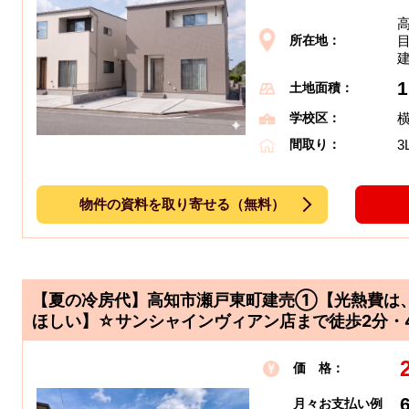
所在地：
1
土地面積：
学校区：
3
間取り：
物件の資料を取り寄せる（無料）
【夏の冷房代】高知市瀬戸東町建売①【光熱費は
ほしい】☆サンシャインヴィアン店まで徒歩2分・4
価 格：
月々お支払い例