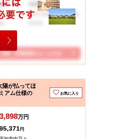
100.72 ㎡
地面積：
泉野小学校 一宮中学校
校区：
3SLDK
取り：
写真、設備情報をもっとみる
太陽が払ってほ
ミアム仕様の
お気に入り
3,898
万円
95,371
円
高知市中万々