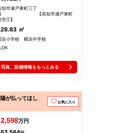
高知市瀬戸東町三丁
目 【高知市瀬戸東町
建売①】
128.83 ㎡
横浜小学校 横浜中学校
LDK
写真、設備情報をもっとみる
太陽が払ってほし
お気に入り
2,598
万円
63,564
円