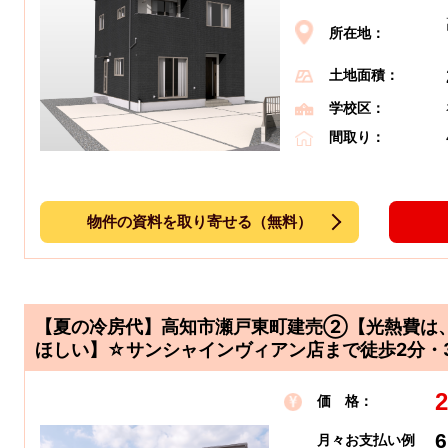
所在地：
土地面積：
学校区：
間取り：
物件の資料を取り寄せる（無料）
【夏の冷房代】高知市瀬戸東町建売②【光熱費は
ほしい】☆サンシャインヴィアン店まで徒歩2分・3
2
価 格：
6
月々お支払い例