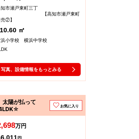
高知市瀬戸東町三丁
目 【高知市瀬戸東町
建売②】
10.60 ㎡
横浜小学校 横浜中学校
LDK
写真、設備情報をもっとみる
、太陽が払って
お気に入り
LDK☆
2,698
万円
66,011
円