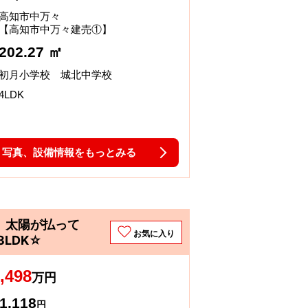
高知市中万々
【高知市中万々建売①】
202.27 ㎡
初月小学校 城北中学校
4LDK
写真、設備情報をもっとみる
、太陽が払って
お気に入り
LDK☆
,498
万円
1,118
円