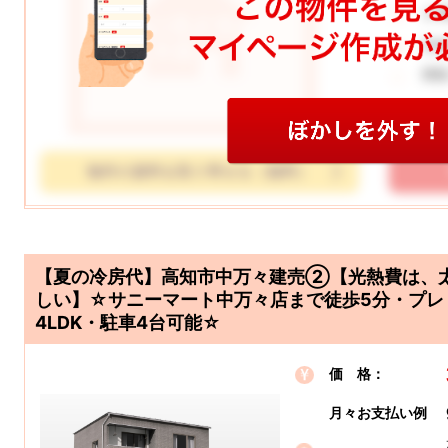
土
学
間
物件の資料を取り寄せる（無料）
【夏の冷房代】高知市中万々建売②【光熱費は、
しい】☆サニーマート中万々店まで徒歩5分・プレ
4LDK・駐車4台可能☆
価 格：
月々お支払い例