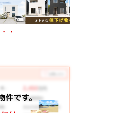
お気に入り
2,450
 格：
万円
59,943
々お支払い例
円
高知市薊野西町２丁目
在地：