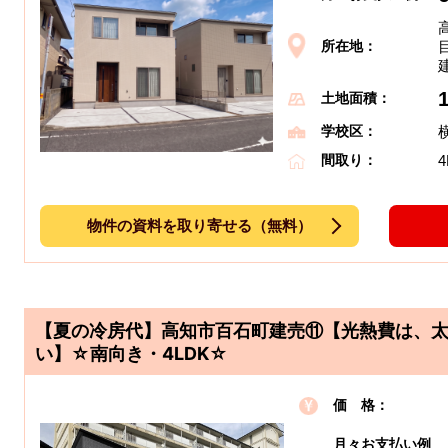
所在地：
土地面積：
学校区：
4
間取り：
物件の資料を取り寄せる（無料）
【夏の冷房代】高知市百石町建売⑪【光熱費は、
い】☆南向き・4LDK☆
価 格：
月々お支払い例