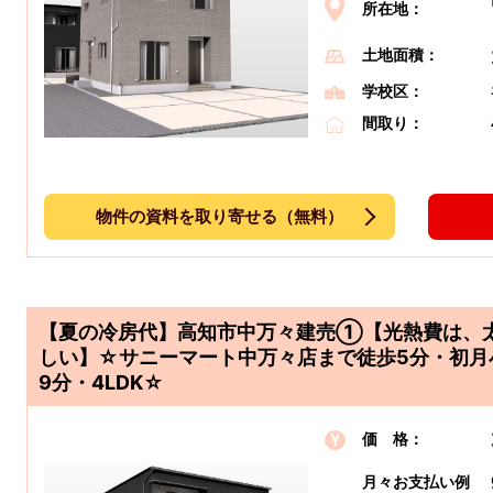
所在地：
土地面積：
学校区：
間取り：
物件の資料を取り寄せる（無料）
【夏の冷房代】高知市中万々建売①【光熱費は、
しい】☆サニーマート中万々店まで徒歩5分・初月
9分・4LDK☆
価 格：
月々お支払い例