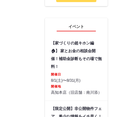
イベント
【家づくりの超キホン編
🏠】 家とお金の相談会開
催！補助金診断もその場で無
料！
開催日
8/1(土)〜8/31(月)
開催地
高知本店（旧店舗：南川添）
【限定公開】非公開物件フェ
ア 希少な情報をイチ早く！