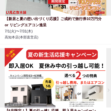
【新居と夏の想い出づくり応援】ご成約で旅行券10万円分
or リビングエアコン進呈
7/1(火)〜7/31(木)
高知本店(本部直営店)
【6月限定！】夏の引っ越し応援 即入居キャンペーン