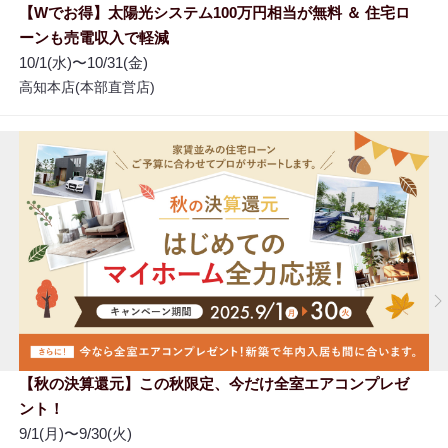
【Wでお得】太陽光システム100万円相当が無料 ＆ 住宅ロ
ーンも売電収入で軽減
10/1(水)〜10/31(金)
高知本店(本部直営店)
【秋の決算還元】この秋限定、今だけ全室エアコンプレゼ
ント！
9/1(月)〜9/30(火)