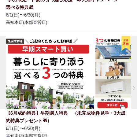
選べる特典🎁
6/1(日)〜6/30(月)
高知本店(本部直営店)
【6月成約特典】早期購入特典 （未完成物件見学・3大成
約特典プレゼント🎁）
6/1(日)〜6/30(月)
高知本店(本部直営店)