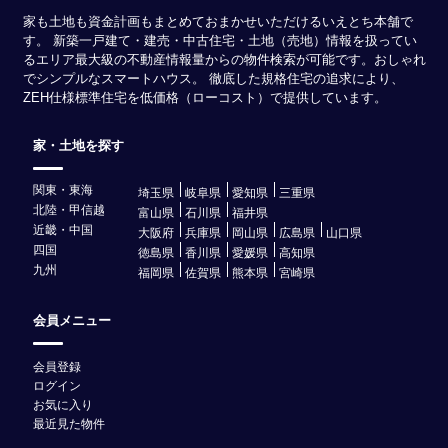
家も土地も資金計画もまとめておまかせいただけるいえとち本舗で
す。 新築一戸建て・建売・中古住宅・土地（売地）情報を扱ってい
るエリア最大級の不動産情報量からの物件検索が可能です。おしゃれ
でシンプルなスマートハウス。 徹底した規格住宅の追求により、
ZEH仕様標準住宅を低価格（ローコスト）で提供しています。
家・土地を探す
関東・東海
埼玉県
岐阜県
愛知県
三重県
北陸・甲信越
富山県
石川県
福井県
近畿・中国
大阪府
兵庫県
岡山県
広島県
山口県
四国
徳島県
香川県
愛媛県
高知県
九州
福岡県
佐賀県
熊本県
宮崎県
会員メニュー
会員登録
ログイン
お気に入り
最近見た物件