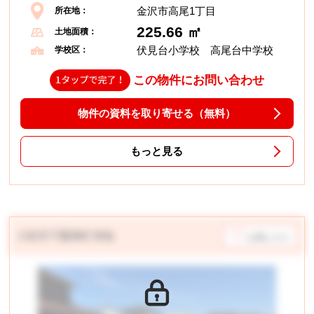
金沢市高尾1丁目
所在地：
225.66 ㎡
土地面積：
伏見台小学校 高尾台中学校
学校区：
この物件にお問い合わせ
物件の資料を取り寄せる（無料）
もっと見る
小松市下粟津町 売地
お気に入り