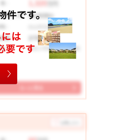
1,320
 格：
万円
30,939
々お支払い例
円
白山市日向町
在地：
279.32 ㎡
地面積：
明光小学校 北辰中学校
校区：
もっと見る
お気に入り