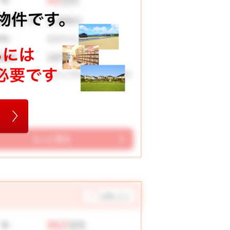
60
 格：
万円
1,406
々お支払い例
円
加賀市丸山町3丁目
在地：
197 ㎡
地面積：
山代小学校 山代中学校
校区：
もっと見る
お気に入り
962
 格：
万円