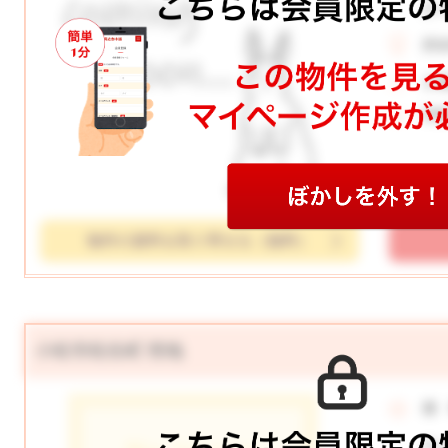
月
所
土
学
物件の資料を取り寄せる（無料）
小松市松生町 売地
価
月