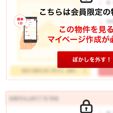
価
月
所
土
学
物件の資料を取り寄せる（無料）
加賀市丸山町3丁目 売地