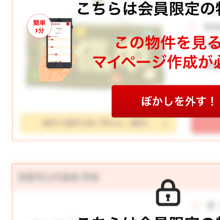
月々
所在
土地
学校
物件の資料を取り寄せる（無料）
加賀市山代温泉 売地
価