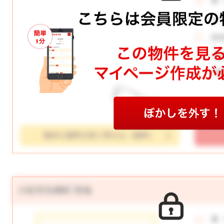
価
月
所
土
学
物件の資料を取り寄せる（無料）
小松市矢崎町 売地
価