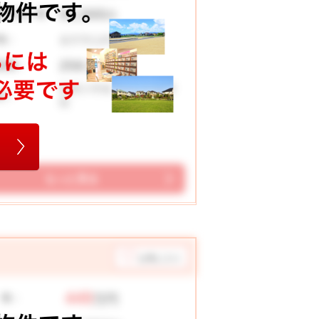
51,565
お支払い例
円
金沢市山科3丁目
地：
256.33 ㎡
面積：
富樫小学校 高尾台中学
区：
校
もっと見る
お気に入り
449
 格：
万円