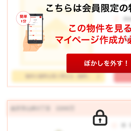
月
所
土
学
物件の資料を取り寄せる（無料）
金沢市山科3丁目 2200万
価 