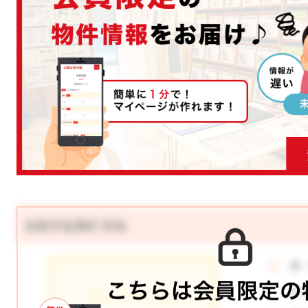
加賀市塩屋町 売地
価
月