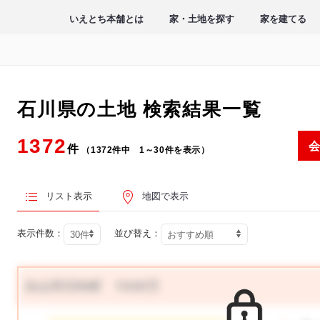
いえとち本舗とは
家・土地を探す
家を建てる
石川県の土地
検索結果一覧
1372
会
件
（1372件中 1～30件を表示）
リスト表示
地図で表示
表示件数：
並び替え：
白山市日向町 1320万