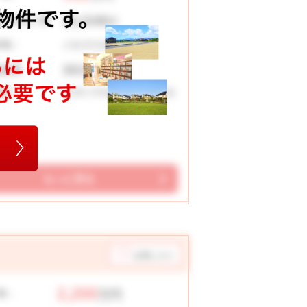
22,548
々お支払い例
円
小松市矢崎町
在地：
353 ㎡
地面積：
符津小学校 南部中学校
校区：
もっと見る
お気に入り
2,200
格：
万円