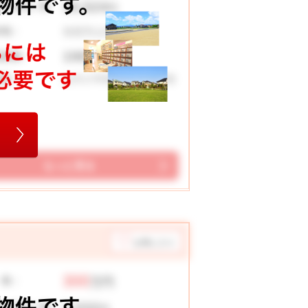
10,524
々お支払い例
円
加賀市山代温泉
在地：
198 ㎡
地面積：
山代小学校 山代中学校
校区：
もっと見る
お気に入り
300
 格：
万円
7,032
々お支払い例