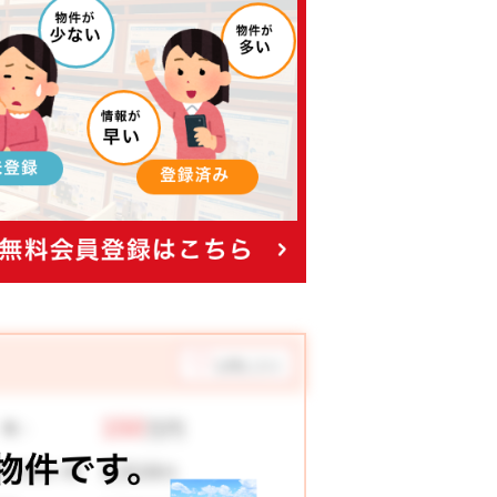
お気に入り
150
 格：
万円
3,516
々お支払い例
円