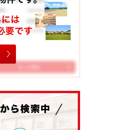
円
小松市松生町
在地：
124.47 ㎡
地面積：
串小学校 南部中学校
校区：
もっと見る