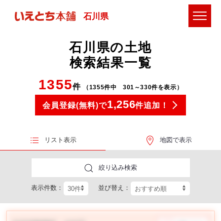
石川県
石川県の土地
検索結果一覧
1355
件
（1355件中 301～330件を表示）
1,256
会員登録(無料)で
件追加！
リスト表示
地図で表示
絞り込み検索
表示件数：
並び替え：