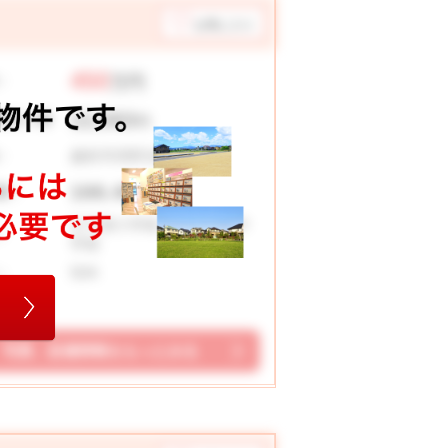
お気に入り
450
：
万円
12,083
支払い例
円
越前市四郎丸町
：
166.46 ㎡
積：
王子保小学校 武生第六中
：
学校
5DK
：
写真、設備情報をもっとみる