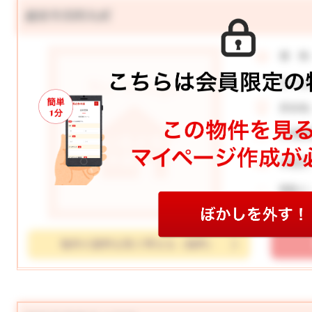
越前市四郎丸町
価 格
月々お
所在地
土地面
学校区
間取り
物件の資料を取り寄せる（無料）