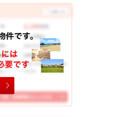
お気に入り
2,149
 格：
万円
57,705
々お支払い例
円
福井市灯明寺町
在地：
191.92 ㎡
地面積：
明新小学校 藤島中学校
校区：
4SLDK
取り：
写真、設備情報をもっとみる