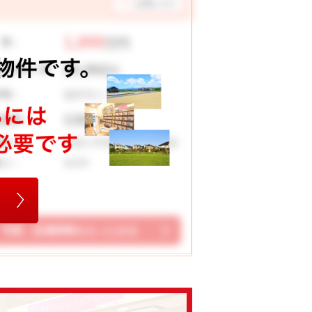
お気に入り
1,899
 格：
万円
50,992
々お支払い例
円
福井市八ツ島町
在地：
138.00 ㎡
地面積：
日新小学校 藤島中学校
校区：
3LDK
取り：
写真、設備情報をもっとみる