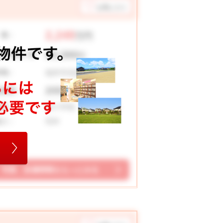
お気に入り
2,249
 格：
万円
60,390
々お支払い例
円
福井市花堂北２丁目
在地：
205.77 ㎡
地面積：
豊小学校 明倫中学校
校区：
5DK
取り：
写真、設備情報をもっとみる