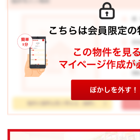
福井市八ツ島町
価
月
所
土
学
間
物件の資料を取り寄せる（無料）