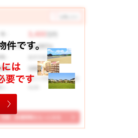
お気に入り
3,400
 格：
万円
91,297
々お支払い例
円
坂井市春江町為国
在地：
166.92 ㎡
地面積：
春江小学校 春江中学校
校区：
4LDK
取り：
写真、設備情報をもっとみる