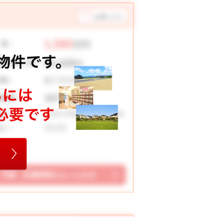
お気に入り
1,580
 格：
万円
42,426
々お支払い例
円
鯖江市石田下町
在地：
167.75 ㎡
地面積：
立待小学校 中央中学校
校区：
5SLDK
取り：
写真、設備情報をもっとみる