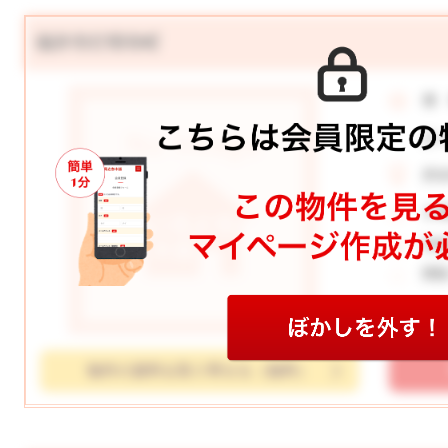
福井市灯明寺町
価
月
所
土
学
間
物件の資料を取り寄せる（無料）