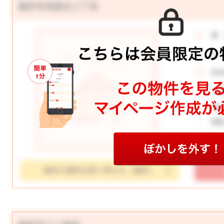
福井市花堂北２丁目
価
月
所
土
学
間
物件の資料を取り寄せる（無料）