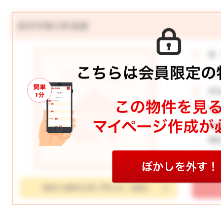
坂井市春江町為国
価
月
所
土
学
間
物件の資料を取り寄せる（無料）