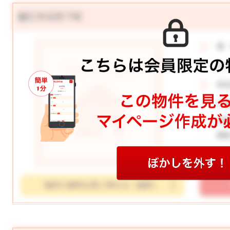
鯖江市石田下町
価
月
所
土
学
間
物件の資料を取り寄せる（無料）