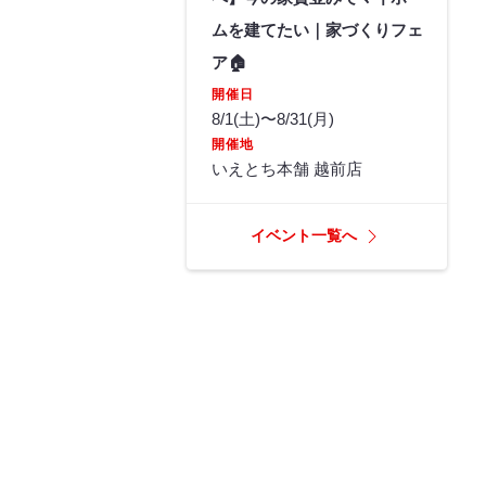
ムを建てたい｜家づくりフェ
ア🏠
開催日
8/1(土)〜8/31(月)
開催地
いえとち本舗 越前店
イベント一覧へ