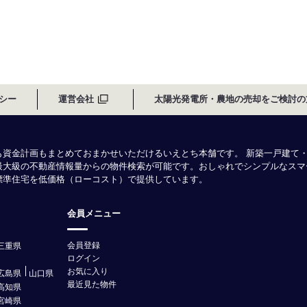
シー
運営会社
太陽光発電所・農地の売却をご検討の
も資金計画もまとめておまかせいただけるいえとち本舗です。 新築一戸建て
最大級の不動産情報量からの物件検索が可能です。おしゃれでシンプルなスマ
様標準住宅を低価格（ローコスト）で提供しています。
会員メニュー
会員登録
三重県
ログイン
お気に入り
広島県
山口県
最近見た物件
高知県
宮崎県