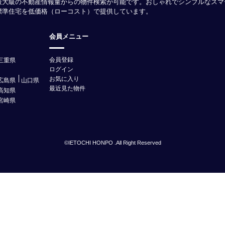
最大級の不動産情報量からの物件検索が可能です。おしゃれでシンプルなスマ
様標準住宅を低価格（ローコスト）で提供しています。
会員メニュー
会員登録
三重県
ログイン
お気に入り
広島県
山口県
最近見た物件
高知県
宮崎県
©IETOCHI HONPO .All Right Reserved