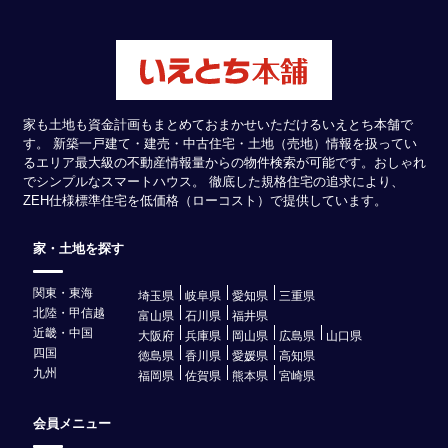
家も土地も資金計画もまとめておまかせいただけるいえとち本舗で
す。 新築一戸建て・建売・中古住宅・土地（売地）情報を扱ってい
るエリア最大級の不動産情報量からの物件検索が可能です。おしゃれ
でシンプルなスマートハウス。 徹底した規格住宅の追求により、
ZEH仕様標準住宅を低価格（ローコスト）で提供しています。
家・土地を探す
関東・東海
埼玉県
岐阜県
愛知県
三重県
北陸・甲信越
富山県
石川県
福井県
近畿・中国
大阪府
兵庫県
岡山県
広島県
山口県
四国
徳島県
香川県
愛媛県
高知県
九州
福岡県
佐賀県
熊本県
宮崎県
会員メニュー