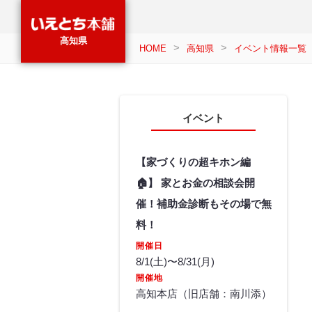
高知県
HOME
高知県
イベント情報一覧
イベント
【家づくりの超キホン編
🏠】 家とお金の相談会開
催！補助金診断もその場で無
料！
開催日
8/1(土)〜8/31(月)
開催地
高知本店（旧店舗：南川添）