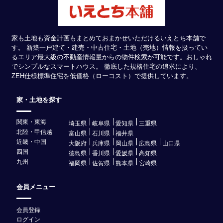
家も土地も資金計画もまとめておまかせいただけるいえとち本舗で
す。 新築一戸建て・建売・中古住宅・土地（売地）情報を扱ってい
るエリア最大級の不動産情報量からの物件検索が可能です。おしゃれ
でシンプルなスマートハウス。 徹底した規格住宅の追求により、
ZEH仕様標準住宅を低価格（ローコスト）で提供しています。
家・土地を探す
関東・東海
埼玉県
岐阜県
愛知県
三重県
北陸・甲信越
富山県
石川県
福井県
近畿・中国
大阪府
兵庫県
岡山県
広島県
山口県
四国
徳島県
香川県
愛媛県
高知県
九州
福岡県
佐賀県
熊本県
宮崎県
会員メニュー
会員登録
ログイン