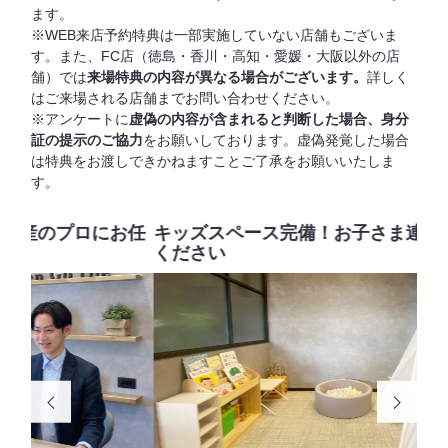
ます。
WEB来店予約特典は一部実施していない店舗もございま
す。また、FC店（徳島・⾹川・⾼知・愛媛・⼤阪以外の店
舗）では
来場特典の内容が異なる場合がございます。
詳しく
はご来場される店舗までお問い合わせください。
アンケートに
虚偽の内容が含まれると判断した場合、身分
証の提示のご協力
をお願いしております。虚偽発覚した場合
は特典をお渡しできかねますことご了承をお願いいたしま
す。
お任
キッズスペース完備！お子さま連れでもご安心
物
ください