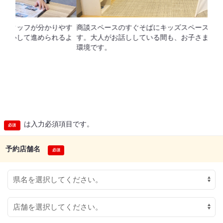
四国
やす
商談スペースのすぐそばにキッズスペースをご用意していま
に、
るよ
す。大人がお話ししている間も、お子さまが安心して遊べる
をご
環境です。
も、
※2
（2
は入力必須項目です。
予約店舗名