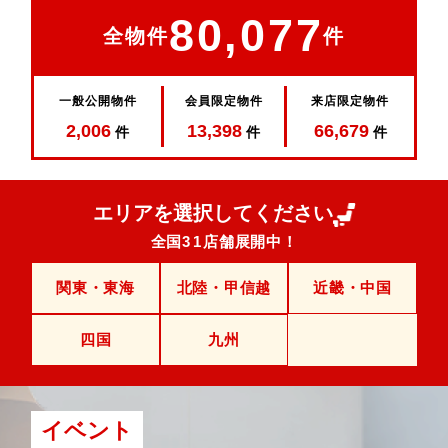
80,077
全物件
件
一般公開物件
会員限定物件
来店限定物件
2,006
13,398
66,679
件
件
件
エリアを選択してください
全国
31
店舗展開中！
関東・東海
北陸・甲信越
近畿・中国
四国
九州
イベント