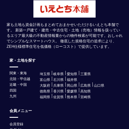
家も土地も資金計画もまとめておまかせいただけるいえとち本舗で
す。 新築一戸建て・建売・中古住宅・土地（売地）情報を扱ってい
るエリア最大級の不動産情報量からの物件検索が可能です。おしゃれ
でシンプルなスマートハウス。 徹底した規格住宅の追求により、
ZEH仕様標準住宅を低価格（ローコスト）で提供しています。
家・土地を探す
関東・東海
埼玉県
岐阜県
愛知県
三重県
北陸・甲信越
富山県
石川県
福井県
近畿・中国
大阪府
兵庫県
岡山県
広島県
山口県
四国
徳島県
香川県
愛媛県
高知県
九州
福岡県
佐賀県
熊本県
宮崎県
会員メニュー
会員登録