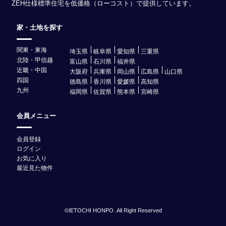
ZEH仕様標準住宅を低価格（ローコスト）で提供しています。
家・土地を探す
関東・東海
埼玉県
岐阜県
愛知県
三重県
北陸・甲信越
富山県
石川県
福井県
近畿・中国
大阪府
兵庫県
岡山県
広島県
山口県
四国
徳島県
香川県
愛媛県
高知県
九州
福岡県
佐賀県
熊本県
宮崎県
会員メニュー
会員登録
ログイン
お気に入り
最近見た物件
©IETOCHI HONPO .All Right Reserved