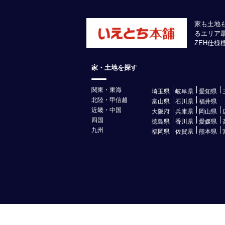
家も土地
るエリア
ZEH仕
家・土地を探す
関東・東海
埼玉県
岐阜県
愛知県
北陸・甲信越
富山県
石川県
福井県
近畿・中国
大阪府
兵庫県
岡山県
四国
徳島県
香川県
愛媛県
九州
福岡県
佐賀県
熊本県