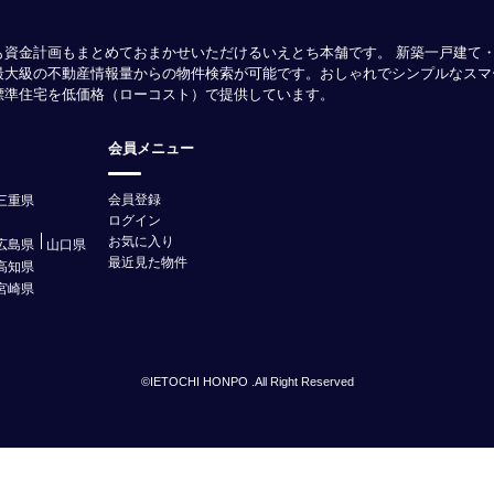
も資金計画もまとめておまかせいただけるいえとち本舗です。 新築一戸建て
最大級の不動産情報量からの物件検索が可能です。おしゃれでシンプルなスマ
様標準住宅を低価格（ローコスト）で提供しています。
会員メニュー
会員登録
三重県
ログイン
お気に入り
広島県
山口県
最近見た物件
高知県
宮崎県
©IETOCHI HONPO .All Right Reserved