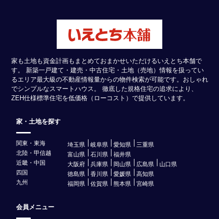
家も土地も資金計画もまとめておまかせいただけるいえとち本舗で
す。 新築一戸建て・建売・中古住宅・土地（売地）情報を扱ってい
るエリア最大級の不動産情報量からの物件検索が可能です。おしゃれ
でシンプルなスマートハウス。 徹底した規格住宅の追求により、
ZEH仕様標準住宅を低価格（ローコスト）で提供しています。
家・土地を探す
関東・東海
埼玉県
岐阜県
愛知県
三重県
北陸・甲信越
富山県
石川県
福井県
近畿・中国
大阪府
兵庫県
岡山県
広島県
山口県
四国
徳島県
香川県
愛媛県
高知県
九州
福岡県
佐賀県
熊本県
宮崎県
会員メニュー