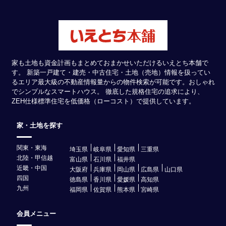
家も土地も資金計画もまとめておまかせいただけるいえとち本舗で
す。 新築一戸建て・建売・中古住宅・土地（売地）情報を扱ってい
るエリア最大級の不動産情報量からの物件検索が可能です。おしゃれ
でシンプルなスマートハウス。 徹底した規格住宅の追求により、
ZEH仕様標準住宅を低価格（ローコスト）で提供しています。
家・土地を探す
関東・東海
埼玉県
岐阜県
愛知県
三重県
北陸・甲信越
富山県
石川県
福井県
近畿・中国
大阪府
兵庫県
岡山県
広島県
山口県
四国
徳島県
香川県
愛媛県
高知県
九州
福岡県
佐賀県
熊本県
宮崎県
会員メニュー