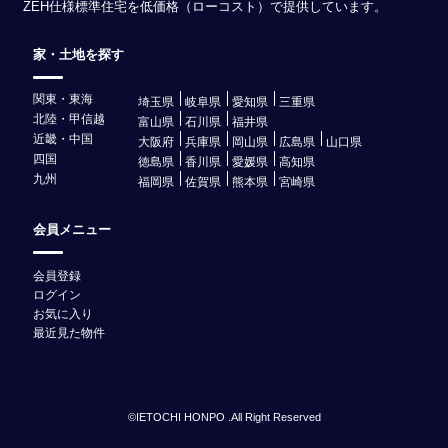
ZEH仕様標準住宅を低価格（ローコスト）で提供しています。
家・土地を探す
関東・東海
埼玉県
岐阜県
愛知県
三重県
北陸・甲信越
富山県
石川県
福井県
近畿・中国
大阪府
兵庫県
岡山県
広島県
山口県
四国
徳島県
香川県
愛媛県
高知県
九州
福岡県
佐賀県
熊本県
宮崎県
会員メニュー
会員登録
ログイン
お気に入り
最近見た物件
©IETOCHI HONPO .All Right Reserved