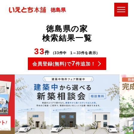
徳島県
徳島県の家
検索結果一覧
33
件
（33件中 1～33件を表示）
7
会員登録(無料)で
件追加！