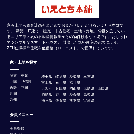
家も土地も資金計画もまとめておまかせいただけるいえとち本舗で
す。 新築一戸建て・建売・中古住宅・土地（売地）情報を扱ってい
るエリア最大級の不動産情報量からの物件検索が可能です。おしゃれ
でシンプルなスマートハウス。 徹底した規格住宅の追求により、
ZEH仕様標準住宅を低価格（ローコスト）で提供しています。
家・土地を探す
関東・東海
埼玉県
岐阜県
愛知県
三重県
北陸・甲信越
富山県
石川県
福井県
近畿・中国
大阪府
兵庫県
岡山県
広島県
山口県
四国
徳島県
香川県
愛媛県
高知県
九州
福岡県
佐賀県
熊本県
宮崎県
会員メニュー
会員登録