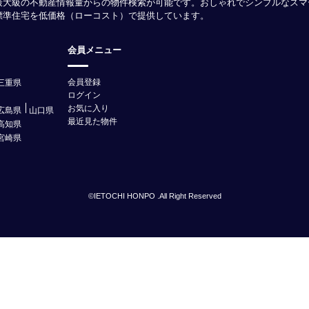
最大級の不動産情報量からの物件検索が可能です。おしゃれでシンプルなスマ
様標準住宅を低価格（ローコスト）で提供しています。
会員メニュー
会員登録
三重県
ログイン
お気に入り
広島県
山口県
最近見た物件
高知県
宮崎県
©IETOCHI HONPO .All Right Reserved