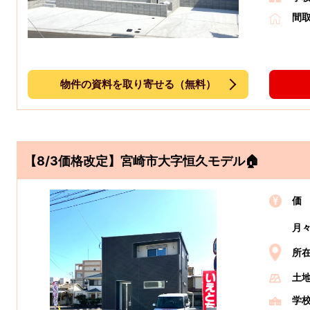
間
物件の資料を取り寄せる（無料）
【8/3価格改定】宮崎市大字恒久モデル🏠
価
月
所
土
学