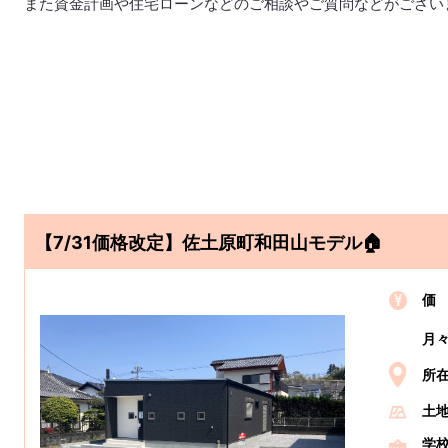
また資金計画や住宅ローンなどのご相談やご質問などがござい
【7/31価格改定】佐土原町和田山モデル🏠
価
月
所
土
学