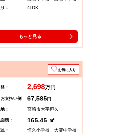
4LDK
取り：
もっと見る
お気に入り
2,698
 格：
万円
67,585
々お支払い例
円
宮崎市大字恒久
在地：
165.45 ㎡
地面積：
恒久小学校 大淀中学校
校区：