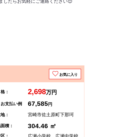
ましたらお気軽にご連絡ください😊
お気に入り
2,698
 格：
万円
67,585
々お支払い例
円
宮崎市佐土原町下那珂
在地：
304.46 ㎡
地面積：
広瀬小学校 広瀬中学校
校区：