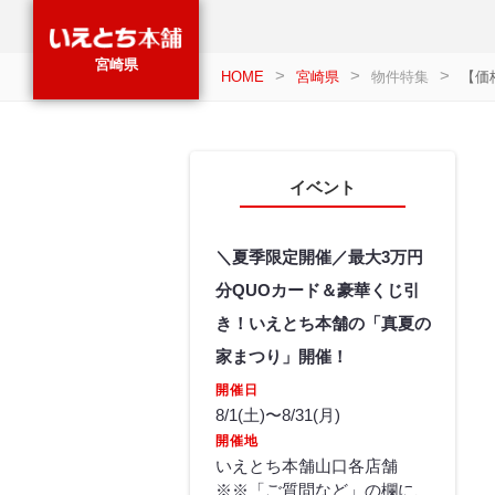
宮崎県
HOME
宮崎県
物件特集
【価
イベント
＼夏季限定開催／最大3万円
分QUOカード＆豪華くじ引
き！いえとち本舗の「真夏の
家まつり」開催！
開催日
8/1(土)〜8/31(月)
開催地
いえとち本舗山口各店舗
※※「ご質問など」の欄に、