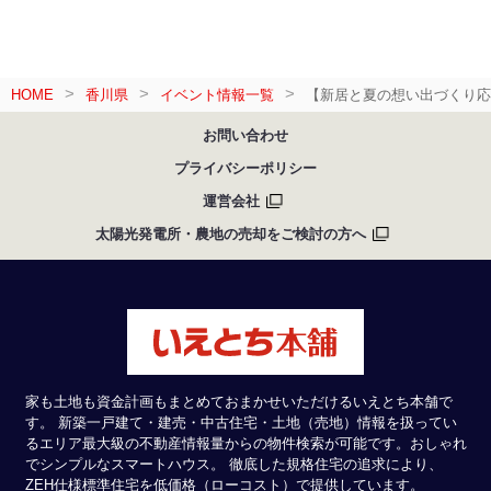
HOME
香川県
イベント情報一覧
【新居と夏の想い出づくり応援
お問い合わせ
プライバシーポリシー
運営会社
太陽光発電所・農地の売却をご検討の方へ
家も土地も資金計画もまとめておまかせいただけるいえとち本舗で
す。 新築一戸建て・建売・中古住宅・土地（売地）情報を扱ってい
るエリア最大級の不動産情報量からの物件検索が可能です。おしゃれ
でシンプルなスマートハウス。 徹底した規格住宅の追求により、
ZEH仕様標準住宅を低価格（ローコスト）で提供しています。