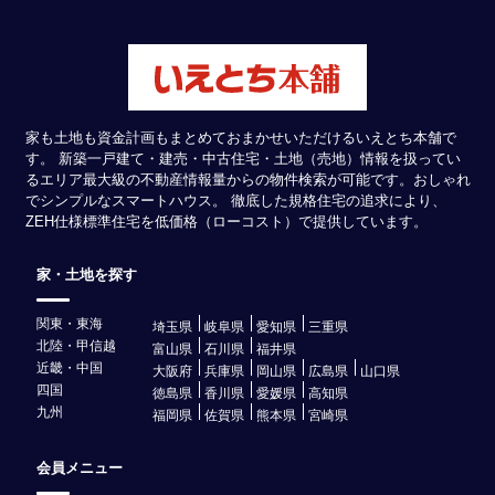
家も土地も資金計画もまとめておまかせいただけるいえとち本舗で
す。 新築一戸建て・建売・中古住宅・土地（売地）情報を扱ってい
るエリア最大級の不動産情報量からの物件検索が可能です。おしゃれ
でシンプルなスマートハウス。 徹底した規格住宅の追求により、
ZEH仕様標準住宅を低価格（ローコスト）で提供しています。
家・土地を探す
関東・東海
埼玉県
岐阜県
愛知県
三重県
北陸・甲信越
富山県
石川県
福井県
近畿・中国
大阪府
兵庫県
岡山県
広島県
山口県
四国
徳島県
香川県
愛媛県
高知県
九州
福岡県
佐賀県
熊本県
宮崎県
会員メニュー