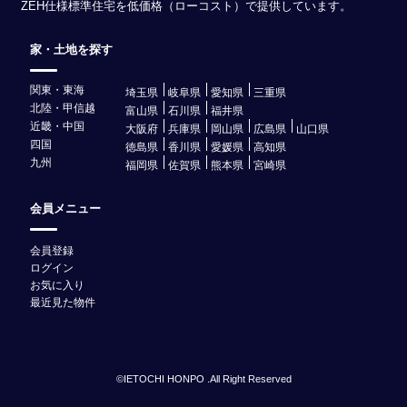
ZEH仕様標準住宅を低価格（ローコスト）で提供しています。
家・土地を探す
関東・東海
埼玉県
岐阜県
愛知県
三重県
北陸・甲信越
富山県
石川県
福井県
近畿・中国
大阪府
兵庫県
岡山県
広島県
山口県
四国
徳島県
香川県
愛媛県
高知県
九州
福岡県
佐賀県
熊本県
宮崎県
会員メニュー
会員登録
ログイン
お気に入り
最近見た物件
©IETOCHI HONPO .All Right Reserved