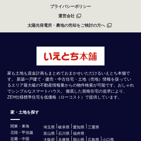
プライバシーポリシー
運営会社
太陽光発電所・農地の売却をご検討の方へ
家も土地も資金計画もまとめておまかせいただけるいえとち本舗で
す。 新築一戸建て・建売・中古住宅・土地（売地）情報を扱ってい
るエリア最大級の不動産情報量からの物件検索が可能です。おしゃれ
でシンプルなスマートハウス。 徹底した規格住宅の追求により、
ZEH仕様標準住宅を低価格（ローコスト）で提供しています。
家・土地を探す
関東・東海
埼玉県
岐阜県
愛知県
三重県
北陸・甲信越
富山県
石川県
福井県
近畿・中国
大阪府
兵庫県
岡山県
広島県
山口県