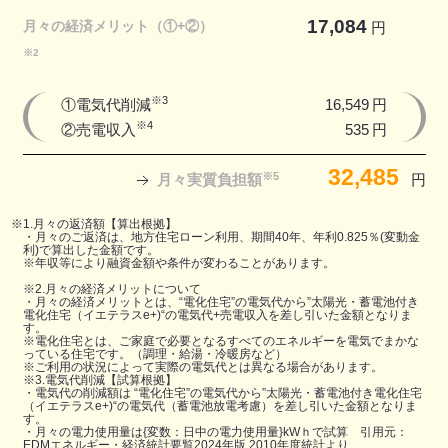
17,084
月々の経済メリット（①+②）
円
※2
※3
①電気代削減
16,549
円
※4
②売電収入
535
円
32,485
※5
月々実質負担額
円
※1.月々の返済額【算出根拠】
・月々のご返済は、地方住宅ローン利用、期間40年、年利0.825％(変動金
利)で算出した金額です。
※年収等により融資金額や条件が変わることがあります。
※2.月々の経済メリットについて
・月々の経済メリットとは、“電化住宅”の電気代から”太陽光・蓄電池付き
電化住宅（イエテラスe+)“の電気代+売電収入を差し引いた金額となりま
す。
※電化住宅とは、ご家庭で必要となるすべてのエネルギーを電気でまかな
っている住宅です。（調理・給湯・冷暖房など）
※ご利用の状況によって実際の電気代とは異なる場合があります。
※3.電気代削減【試算根拠】
・電気代の削減額は “電化住宅”の電気代から”太陽光・蓄電池付き電化住宅
（イエテラスe+)“の電気代（蓄電池放電考慮）を差し引いた金額となりま
す。
・月々の電力使用量は{変数：日中の電力使用量}kWｈで試算 引用元：
EDMエネルギー・経済統計要覧2024年版 2010年度統計より