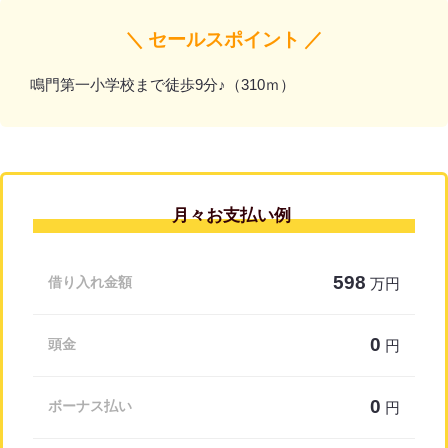
＼ セールスポイント ／
鳴門第一小学校まで徒歩9分♪（310ｍ）
月々お支払い例
598
借り入れ金額
万円
0
頭金
円
0
ボーナス払い
円