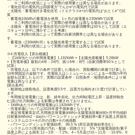
※ご利用の状況によって実際の使用量とは異なる場合があります。
・電化住宅の電気代は四国電力”でんかe”の電気代で試算
・太陽光・蓄電池付き電化住宅（イエテラスe+)の電気代は“おとくe”で試
算
・蓄電池10kWhの蓄電池を使用、1ヶ月の放電量を230kWhで試算
※ご利用の状況によって実際の使用量とは異なる場合があります。
・太陽光・蓄電池付き電化住宅の日中の自家消費率は50％として試算（エ
コキュート日中に沸かすことを考慮）
※ご利用の状況によって実際の自家消費率とは異なる場合がありま
す。
・蓄電池（230kWh/月）を太陽光発電で充電することで試算
※ご利用の状況によって実際の使用量とは異なる場合があります。
※4.売電収入【算出根拠】
・【1kW当たりの年間発電量】1,192kWh ×【太陽光搭載量】5.28kW
×【売電単価】最初の4年：24円、残り6年：8円（自家消費率50％として
試算）
・売電収入は、以下の条件で設置した場合の、買取機関の単価で計算した
10年間固定の金額です。売電収入はシミュレーションによる一年間の平均
金額を試算したもので、実際の設置条件・日照条件・地理的条件により発
電量は異なります。
[算出条件]
・観測地は徳島地点、設置角度0.5寸、設置方位南向き(０度)で計算してい
ます。
・年間推定発電量には、影、経年劣化、出力抑制(電圧上昇・温度抑制含
む)及び出力制御による影響は考慮されておりません。
・1kWhあたりの年間発電量は1,192kWhです。
・売電単価については2026年度予測単価となります。
・推定発電量算定式:月間推定発電量(kWh)=太陽電池容量(kW)×月平均傾斜
日射量(kWh/m2・day)×パワーコンディショナ変換効率×素子温度上昇損失
ｘシステムロス×その月の日数×その他係数
・パワーコンディショナ変換効率: 96.5 % (昇圧器変換効率含む）
・システムロス(受光面の汚れ・配線・回路ロス): 5% *太陽電池損失/素子
温度上昇による損失:12～3月･･･7.2%、4～5月及び10～11月･･･10.8%、6