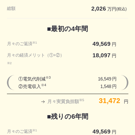
2,026
総額
万円
■
最初の
4年間
49,569
※1
月々のご返済
円
18,097
月々の経済メリット（①+②）
円
※2
※3
①電気代削減
16,549
円
※4
②売電収入
1,548
円
31,472
※5
月々実質負担額
円
■
残りの
6年間
49,569
※1
月々のご返済
円