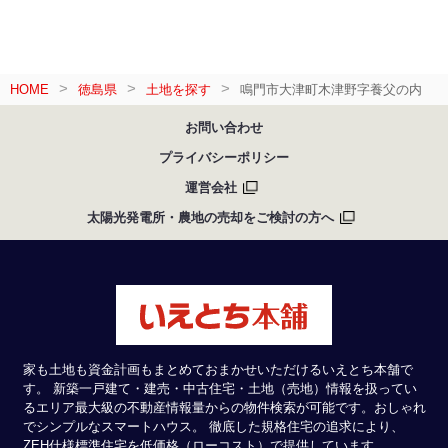
HOME
徳島県
土地を探す
鳴門市大津町木津野字養父の内
お問い合わせ
プライバシーポリシー
運営会社
太陽光発電所・農地の売却をご検討の方へ
家も土地も資金計画もまとめておまかせいただけるいえとち本舗で
す。 新築一戸建て・建売・中古住宅・土地（売地）情報を扱ってい
るエリア最大級の不動産情報量からの物件検索が可能です。おしゃれ
でシンプルなスマートハウス。 徹底した規格住宅の追求により、
ZEH仕様標準住宅を低価格（ローコスト）で提供しています。