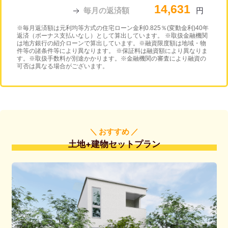
14,631
毎月の返済額
円
※毎月返済額は元利均等方式の住宅ローン金利0.825％(変動金利)40年
返済（ボーナス支払いなし）として算出しています。 ※取扱金融機関
は地方銀行の紹介ローンで算出しています。※融資限度額は地域・物
件等の諸条件等により異なります。 ※保証料は融資額により異なりま
す。※取扱手数料が別途かかります。※金融機関の審査により融資の
可否は異なる場合がございます。
＼ おすすめ ／
土地+建物セットプラン