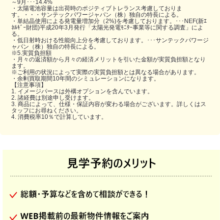
～9月･･･14.4%
・太陽電池容量は出荷時のポジティブトレランス考慮しておりま
す。・・・サンテックパワージャパン（株）独自の特⾧による。
・単結晶使用による発電量増加分（2%)を考慮しております。･･･NEF(新ｴ
ﾈﾙｷﾞｰ財団)平成20年3月発行「太陽光発電ﾓﾆﾀｰ事業等に関する調査」によ
る。
・低日射時おける性能向上分を考慮しております。･･･サンテックパワージ
ャパン（株）独自の特⾧による。
※5.実質負担額
・月々の返済額から月々の経済メリットを引いた金額が実質負担額となり
ます。
※ご利用の状況によって実際の実質負担額とは異なる場合があります。
・余剰買取期間10年間のシミュレーションになります。
【注意事項】
1. イメージパースは外構オプションを含んでいます。
2. 諸経費は別途申し受けます。
3. 商品によって、仕様・保証内容が変わる場合がございます。詳しくはス
タッフにお尋ねください。
4. 消費税率10％で計算しています。