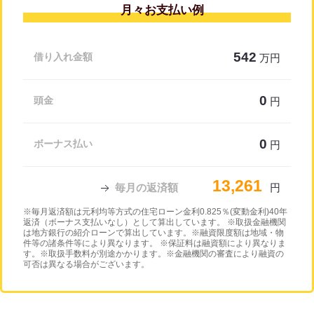
月々お支払い例
542
借り入れ金額
万円
0
頭金
円
0
ボーナス払い
円
13,261
毎月の返済額
円
※毎月返済額は元利均等方式の住宅ローン金利0.825％(変動金利)40年
返済（ボーナス支払いなし）として算出しています。 ※取扱金融機関
は地方銀行の紹介ローンで算出しています。※融資限度額は地域・物
件等の諸条件等により異なります。 ※保証料は融資額により異なりま
す。※取扱手数料が別途かかります。※金融機関の審査により融資の
可否は異なる場合がございます。