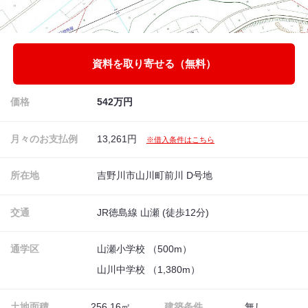
資料を取り寄せる（無料）
価格
542万円
月々のお支払例
13,261円
※借入条件はこちら
所在地
吉野川市山川町前川 D号地
交通
JR徳島線 山瀬 (徒歩12分)
通学区
山瀬小学校 （500m）
山川中学校 （1,380m）
土地面積
256.16㎡
建築条件
無し