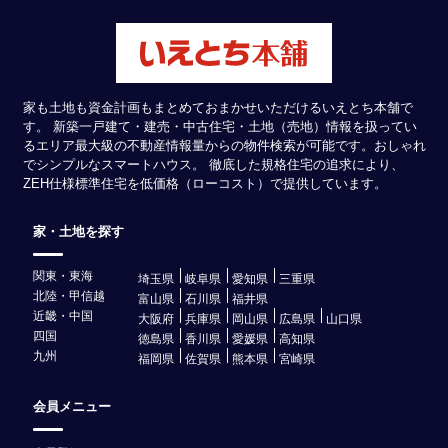
家も土地も資金計画もまとめておまかせいただけるいえとち本舗で
す。 新築一戸建て・建売・中古住宅・土地（売地）情報を扱ってい
るエリア最大級の不動産情報量からの物件検索が可能です。おしゃれ
でシンプルなスマートハウス。 徹底した規格住宅の追求により、
ZEH仕様標準住宅を低価格（ローコスト）で提供しています。
家・土地を探す
関東・東海
埼玉県
岐阜県
愛知県
三重県
北陸・甲信越
富山県
石川県
福井県
近畿・中国
大阪府
兵庫県
岡山県
広島県
山口県
四国
徳島県
香川県
愛媛県
高知県
九州
福岡県
佐賀県
熊本県
宮崎県
会員メニュー