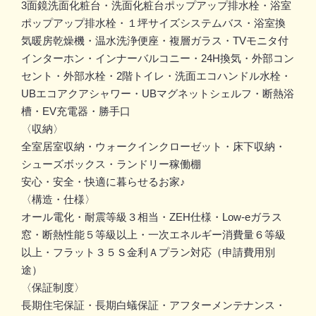
3面鏡洗面化粧台・洗面化粧台ポップアップ排水栓・浴室
ポップアップ排水栓・１坪サイズシステムバス・浴室換
気暖房乾燥機・温水洗浄便座・複層ガラス・TVモニタ付
インターホン・インナーバルコニー・24H換気・外部コン
セント・外部水栓・2階トイレ・洗面エコハンドル水栓・
UBエコアクアシャワー・UBマグネットシェルフ・断熱浴
槽・EV充電器・勝手口
〈収納〉
全室居室収納・ウォークインクローゼット・床下収納・
シューズボックス・ランドリー稼働棚
安心・安全・快適に暮らせるお家♪
〈構造・仕様〉
オール電化・耐震等級３相当・ZEH仕様・Low-eガラス
窓・断熱性能５等級以上・一次エネルギー消費量６等級
以上・フラット３５Ｓ金利Ａプラン対応（申請費用別
途）
〈保証制度〉
長期住宅保証・長期白蟻保証・アフターメンテナンス・