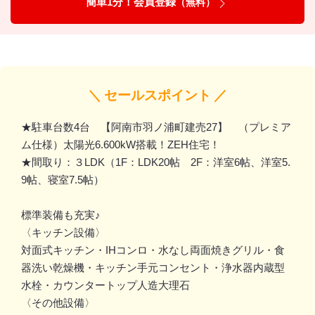
簡単1分！会員登録
（無料）
＼ セールスポイント ／
★駐車台数4台 【阿南市羽ノ浦町建売27】 （プレミア
ム仕様）太陽光6.600kW搭載！ZEH住宅！
★間取り：３LDK（1F：LDK20帖 2F：洋室6帖、洋室5.
9帖、寝室7.5帖）
標準装備も充実♪
〈キッチン設備〉
対面式キッチン・IHコンロ・水なし両面焼きグリル・食
器洗い乾燥機・キッチン手元コンセント・浄水器内蔵型
水栓・カウンタートップ人造大理石
〈その他設備〉