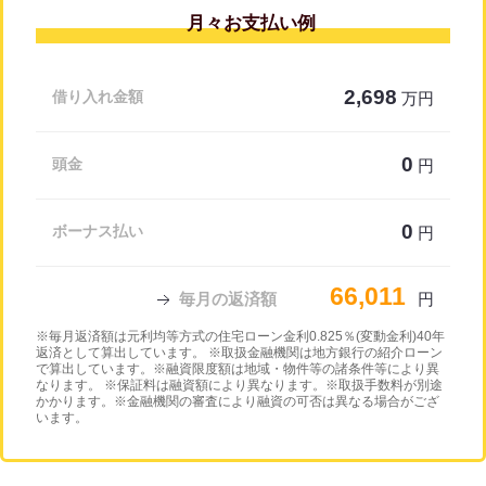
月々お支払い例
2,698
借り入れ金額
万円
0
頭金
円
0
ボーナス払い
円
66,011
毎月の返済額
円
※毎月返済額は元利均等方式の住宅ローン金利0.825％(変動金利)40年
返済として算出しています。 ※取扱金融機関は地方銀行の紹介ローン
で算出しています。※融資限度額は地域・物件等の諸条件等により異
なります。 ※保証料は融資額により異なります。※取扱手数料が別途
かかります。※金融機関の審査により融資の可否は異なる場合がござ
います。