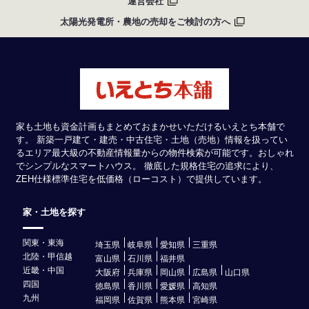
運営会社
太陽光発電所・農地の売却をご検討の方へ
家も土地も資金計画もまとめておまかせいただけるいえとち本舗で
す。 新築一戸建て・建売・中古住宅・土地（売地）情報を扱ってい
るエリア最大級の不動産情報量からの物件検索が可能です。おしゃれ
でシンプルなスマートハウス。 徹底した規格住宅の追求により、
ZEH仕様標準住宅を低価格（ローコスト）で提供しています。
家・土地を探す
関東・東海
埼玉県
岐阜県
愛知県
三重県
北陸・甲信越
富山県
石川県
福井県
近畿・中国
大阪府
兵庫県
岡山県
広島県
山口県
四国
徳島県
香川県
愛媛県
高知県
九州
福岡県
佐賀県
熊本県
宮崎県