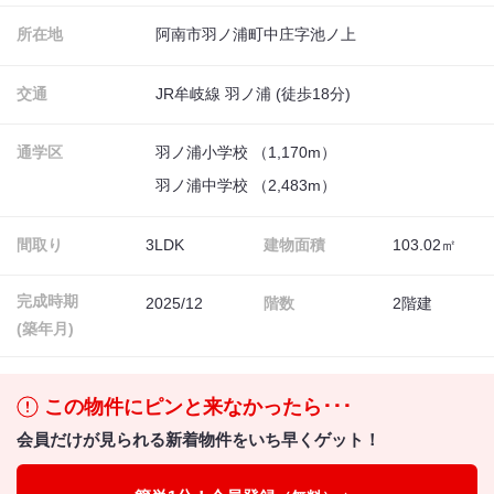
所在地
阿南市羽ノ浦町中庄字池ノ上
交通
JR牟岐線 羽ノ浦 (徒歩18分)
通学区
羽ノ浦小学校 （1,170m）
羽ノ浦中学校 （2,483m）
間取り
3LDK
建物面積
103.02㎡
完成時期
2025/12
階数
2階建
(築年月)
この物件にピンと来なかったら･･･
会員だけが見られる新着物件をいち早くゲット！