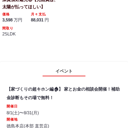
太陽が払ってほしい】
価格
月々支払
3,598
万円
88,031
円
間取り
2SLDK
イベント
【家づくりの超キホン編🏠】 家とお金の相談会開催！補助
金診断もその場で無料！
開催日
8/1(土)〜8/31(月)
開催地
徳島本店(本部 直営店)