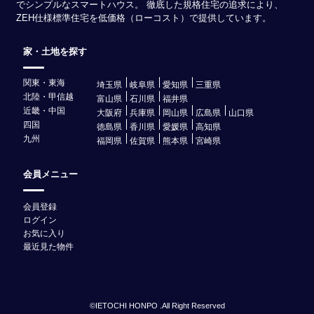
でシンプルなスマートハウス。 徹底した規格住宅の追求により、
ZEH仕様標準住宅を低価格（ローコスト）で提供しています。
家・土地を探す
関東・東海
埼玉県
岐阜県
愛知県
三重県
北陸・甲信越
富山県
石川県
福井県
近畿・中国
大阪府
兵庫県
岡山県
広島県
山口県
四国
徳島県
香川県
愛媛県
高知県
九州
福岡県
佐賀県
熊本県
宮崎県
会員メニュー
会員登録
ログイン
お気に入り
最近見た物件
©IETOCHI HONPO .All Right Reserved