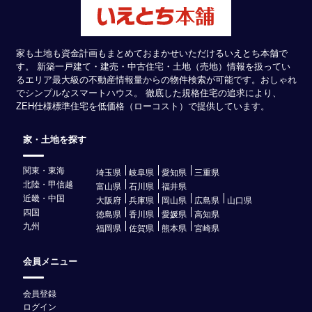
家も土地も資金計画もまとめておまかせいただけるいえとち本舗で
す。 新築一戸建て・建売・中古住宅・土地（売地）情報を扱ってい
るエリア最大級の不動産情報量からの物件検索が可能です。おしゃれ
でシンプルなスマートハウス。 徹底した規格住宅の追求により、
ZEH仕様標準住宅を低価格（ローコスト）で提供しています。
家・土地を探す
関東・東海
埼玉県
岐阜県
愛知県
三重県
北陸・甲信越
富山県
石川県
福井県
近畿・中国
大阪府
兵庫県
岡山県
広島県
山口県
四国
徳島県
香川県
愛媛県
高知県
九州
福岡県
佐賀県
熊本県
宮崎県
会員メニュー
会員登録
ログイン