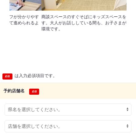
四国
やす
商談スペースのすぐそばにキッズスペースをご用意していま
に、
るよ
す。大人がお話ししている間も、お子さまが安心して遊べる
をご
環境です。
も、
※2
（2
は入力必須項目です。
予約店舗名