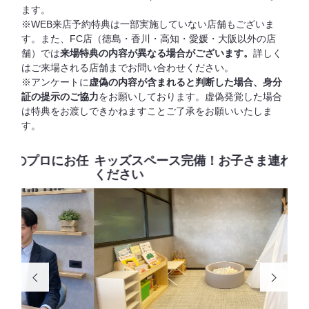
ます。
WEB来店予約特典は一部実施していない店舗もございま
す。また、FC店（徳島・⾹川・⾼知・愛媛・⼤阪以外の店
舗）では
来場特典の内容が異なる場合がございます。
詳しく
はご来場される店舗までお問い合わせください。
アンケートに
虚偽の内容が含まれると判断した場合、身分
証の提示のご協力
をお願いしております。虚偽発覚した場合
は特典をお渡しできかねますことご了承をお願いいたしま
す。
お任
キッズスペース完備！お子さま連れでもご安心
物
ください