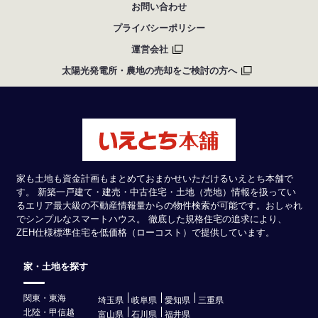
お問い合わせ
プライバシーポリシー
運営会社
太陽光発電所・農地の売却をご検討の方へ
家も土地も資金計画もまとめておまかせいただけるいえとち本舗で
す。 新築一戸建て・建売・中古住宅・土地（売地）情報を扱ってい
るエリア最大級の不動産情報量からの物件検索が可能です。おしゃれ
でシンプルなスマートハウス。 徹底した規格住宅の追求により、
ZEH仕様標準住宅を低価格（ローコスト）で提供しています。
家・土地を探す
関東・東海
埼玉県
岐阜県
愛知県
三重県
北陸・甲信越
富山県
石川県
福井県