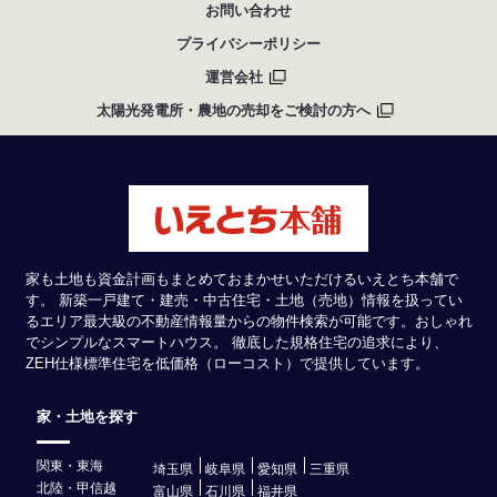
お問い合わせ
プライバシーポリシー
運営会社
太陽光発電所・農地の売却をご検討の方へ
家も土地も資金計画もまとめておまかせいただけるいえとち本舗で
す。 新築一戸建て・建売・中古住宅・土地（売地）情報を扱ってい
るエリア最大級の不動産情報量からの物件検索が可能です。おしゃれ
でシンプルなスマートハウス。 徹底した規格住宅の追求により、
ZEH仕様標準住宅を低価格（ローコスト）で提供しています。
家・土地を探す
関東・東海
埼玉県
岐阜県
愛知県
三重県
北陸・甲信越
富山県
石川県
福井県