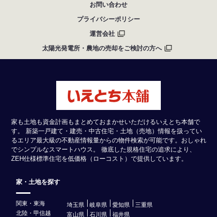
お問い合わせ
プライバシーポリシー
運営会社
太陽光発電所・農地の売却をご検討の方へ
家も土地も資金計画もまとめておまかせいただけるいえとち本舗で
す。 新築一戸建て・建売・中古住宅・土地（売地）情報を扱ってい
るエリア最大級の不動産情報量からの物件検索が可能です。おしゃれ
でシンプルなスマートハウス。 徹底した規格住宅の追求により、
ZEH仕様標準住宅を低価格（ローコスト）で提供しています。
家・土地を探す
関東・東海
埼玉県
岐阜県
愛知県
三重県
北陸・甲信越
富山県
石川県
福井県