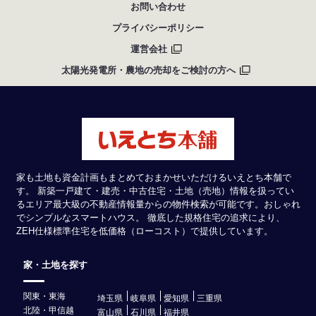
お問い合わせ
プライバシーポリシー
運営会社
太陽光発電所・農地の売却をご検討の方へ
家も土地も資金計画もまとめておまかせいただけるいえとち本舗で
す。 新築一戸建て・建売・中古住宅・土地（売地）情報を扱ってい
るエリア最大級の不動産情報量からの物件検索が可能です。おしゃれ
でシンプルなスマートハウス。 徹底した規格住宅の追求により、
ZEH仕様標準住宅を低価格（ローコスト）で提供しています。
家・土地を探す
関東・東海
埼玉県
岐阜県
愛知県
三重県
北陸・甲信越
富山県
石川県
福井県