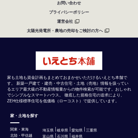
お問い合わせ
プライバシーポリシー
運営会社
太陽光発電所・農地の売却をご検討の方へ
家も土地も資金計画もまとめておまかせいただけるいえとち本舗で
す。 新築一戸建て・建売・中古住宅・土地（売地）情報を扱ってい
るエリア最大級の不動産情報量からの物件検索が可能です。おしゃれ
でシンプルなスマートハウス。 徹底した規格住宅の追求により、
ZEH仕様標準住宅を低価格（ローコスト）で提供しています。
家・土地を探す
関東・東海
埼玉県
岐阜県
愛知県
三重県
北陸・甲信越
富山県
石川県
福井県