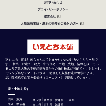
お問い合わせ
プライバシーポリシー
運営会社
太陽光発電所・農地の売却をご検討の方へ
家も土地も資金計画もまとめておまかせいただけるいえとち本舗で
す。 新築一戸建て・建売・中古住宅・土地（売地）情報を扱ってい
るエリア最大級の不動産情報量からの物件検索が可能です。おしゃれ
でシンプルなスマートハウス。 徹底した規格住宅の追求により、
ZEH仕様標準住宅を低価格（ローコスト）で提供しています。
家・土地を探す
関東・東海
埼玉県
岐阜県
愛知県
三重県
北陸・甲信越
富山県
石川県
福井県