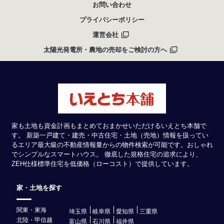
お問い合わせ
プライバシーポリシー
運営会社
太陽光発電所・農地の売却をご検討の方へ
家も土地も資金計画もまとめておまかせいただけるいえとち本舗で
す。 新築一戸建て・建売・中古住宅・土地（売地）情報を扱ってい
るエリア最大級の不動産情報量からの物件検索が可能です。おしゃれ
でシンプルなスマートハウス。 徹底した規格住宅の追求により、
ZEH仕様標準住宅を低価格（ローコスト）で提供しています。
家・土地を探す
関東・東海
埼玉県
岐阜県
愛知県
三重県
北陸・甲信越
富山県
石川県
福井県