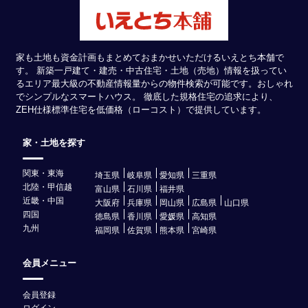
家も土地も資金計画もまとめておまかせいただけるいえとち本舗で
す。 新築一戸建て・建売・中古住宅・土地（売地）情報を扱ってい
るエリア最大級の不動産情報量からの物件検索が可能です。おしゃれ
でシンプルなスマートハウス。 徹底した規格住宅の追求により、
ZEH仕様標準住宅を低価格（ローコスト）で提供しています。
家・土地を探す
関東・東海
埼玉県
岐阜県
愛知県
三重県
北陸・甲信越
富山県
石川県
福井県
近畿・中国
大阪府
兵庫県
岡山県
広島県
山口県
四国
徳島県
香川県
愛媛県
高知県
九州
福岡県
佐賀県
熊本県
宮崎県
会員メニュー
会員登録