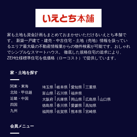
家も土地も資金計画もまとめておまかせいただけるいえとち本舗で
す。 新築一戸建て・建売・中古住宅・土地（売地）情報を扱ってい
るエリア最大級の不動産情報量からの物件検索が可能です。おしゃれ
でシンプルなスマートハウス。 徹底した規格住宅の追求により、
ZEH仕様標準住宅を低価格（ローコスト）で提供しています。
家・土地を探す
関東・東海
埼玉県
岐阜県
愛知県
三重県
北陸・甲信越
富山県
石川県
福井県
近畿・中国
大阪府
兵庫県
岡山県
広島県
山口県
四国
徳島県
香川県
愛媛県
高知県
九州
福岡県
佐賀県
熊本県
宮崎県
会員メニュー