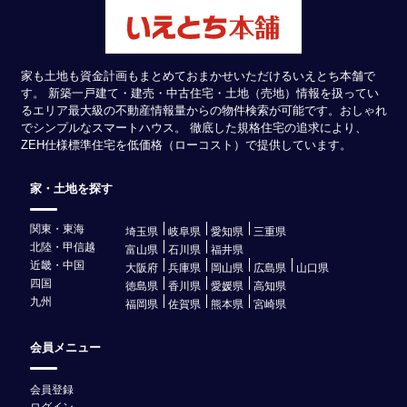
家も土地も資金計画もまとめておまかせいただけるいえとち本舗で
す。 新築一戸建て・建売・中古住宅・土地（売地）情報を扱ってい
るエリア最大級の不動産情報量からの物件検索が可能です。おしゃれ
でシンプルなスマートハウス。 徹底した規格住宅の追求により、
ZEH仕様標準住宅を低価格（ローコスト）で提供しています。
家・土地を探す
関東・東海
埼玉県
岐阜県
愛知県
三重県
北陸・甲信越
富山県
石川県
福井県
近畿・中国
大阪府
兵庫県
岡山県
広島県
山口県
四国
徳島県
香川県
愛媛県
高知県
九州
福岡県
佐賀県
熊本県
宮崎県
会員メニュー
会員登録