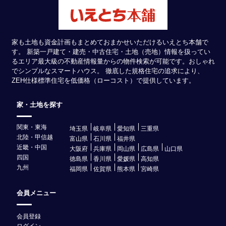
家も土地も資金計画もまとめておまかせいただけるいえとち本舗で
す。 新築一戸建て・建売・中古住宅・土地（売地）情報を扱ってい
るエリア最大級の不動産情報量からの物件検索が可能です。おしゃれ
でシンプルなスマートハウス。 徹底した規格住宅の追求により、
ZEH仕様標準住宅を低価格（ローコスト）で提供しています。
家・土地を探す
関東・東海
埼玉県
岐阜県
愛知県
三重県
北陸・甲信越
富山県
石川県
福井県
近畿・中国
大阪府
兵庫県
岡山県
広島県
山口県
四国
徳島県
香川県
愛媛県
高知県
九州
福岡県
佐賀県
熊本県
宮崎県
会員メニュー
会員登録