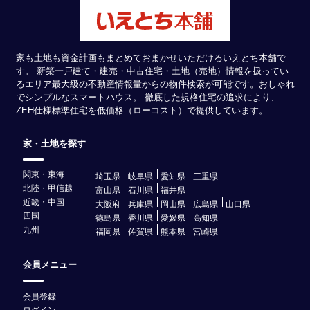
家も土地も資金計画もまとめておまかせいただけるいえとち本舗で
す。 新築一戸建て・建売・中古住宅・土地（売地）情報を扱ってい
るエリア最大級の不動産情報量からの物件検索が可能です。おしゃれ
でシンプルなスマートハウス。 徹底した規格住宅の追求により、
ZEH仕様標準住宅を低価格（ローコスト）で提供しています。
家・土地を探す
関東・東海
埼玉県
岐阜県
愛知県
三重県
北陸・甲信越
富山県
石川県
福井県
近畿・中国
大阪府
兵庫県
岡山県
広島県
山口県
四国
徳島県
香川県
愛媛県
高知県
九州
福岡県
佐賀県
熊本県
宮崎県
会員メニュー
会員登録