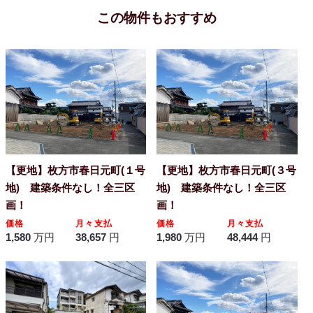
この物件もおすすめ
【更地】枚方市春日元町(１号
【更地】枚方市春日元町(３号
地) 建築条件なし！全三区
地) 建築条件なし！全三区
画！
画！
価格
月々支払
価格
月々支払
1,580
万円
38,657
円
1,980
万円
48,444
円