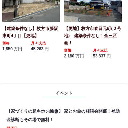
【建築条件なし】枚方市藤阪
【更地】枚方市春日元町(２号
東町4丁目【更地】
地) 建築条件なし！全三区
画！
価格
月々支払
1,850
万円
45,263
円
価格
月々支払
2,180
万円
53,337
円
イベント
【家づくりの超キホン編🏠】 家とお金の相談会開催！補助
金診断もその場で無料！