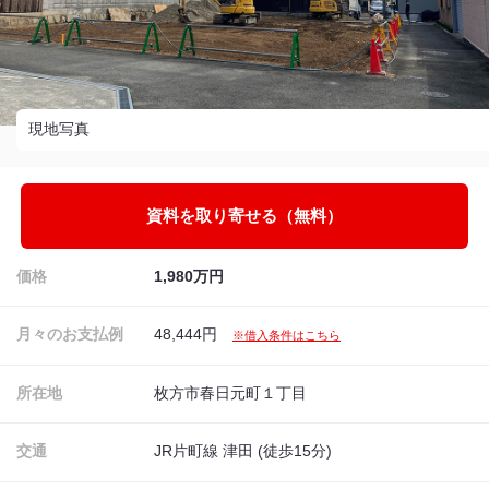
現地写真
資料を取り寄せる（無料）
価格
1,980万円
月々のお支払例
48,444円
※借入条件はこちら
所在地
枚方市春日元町１丁目
交通
JR片町線 津田 (徒歩15分)