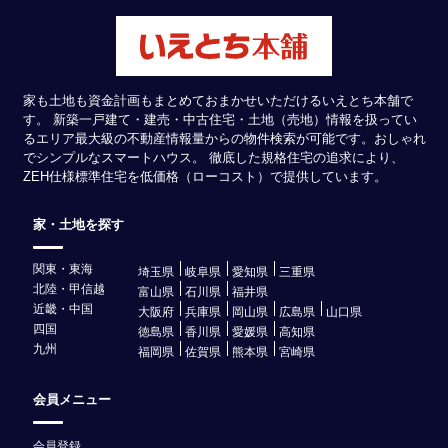
家も土地も資金計画もまとめておまかせいただけるいえとち本舗で
す。 新築一戸建て・建売・中古住宅・土地（売地）情報を扱ってい
るエリア最大級の不動産情報量からの物件検索が可能です。おしゃれ
でシンプルなスマートハウス。 徹底した規格住宅の追求により、
ZEH仕様標準住宅を低価格（ローコスト）で提供しています。
家・土地を探す
関東・東海
埼玉県
岐阜県
愛知県
三重県
北陸・甲信越
富山県
石川県
福井県
近畿・中国
大阪府
兵庫県
岡山県
広島県
山口県
四国
徳島県
香川県
愛媛県
高知県
九州
福岡県
佐賀県
熊本県
宮崎県
会員メニュー
会員登録